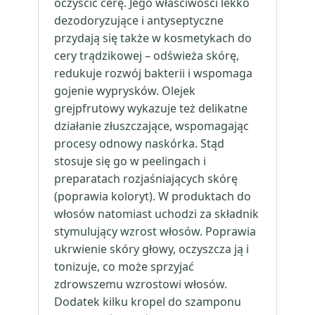
oczyścić cerę. Jego właściwości lekko
dezodoryzujące i antyseptyczne
przydają się także w kosmetykach do
cery trądzikowej – odświeża skórę,
redukuje rozwój bakterii i wspomaga
gojenie wyprysków. Olejek
grejpfrutowy wykazuje też delikatne
działanie złuszczające, wspomagając
procesy odnowy naskórka. Stąd
stosuje się go w peelingach i
preparatach rozjaśniających skórę
(poprawia koloryt). W produktach do
włosów natomiast uchodzi za składnik
stymulujący wzrost włosów. Poprawia
ukrwienie skóry głowy, oczyszcza ją i
tonizuje, co może sprzyjać
zdrowszemu wzrostowi włosów.
Dodatek kilku kropel do szamponu