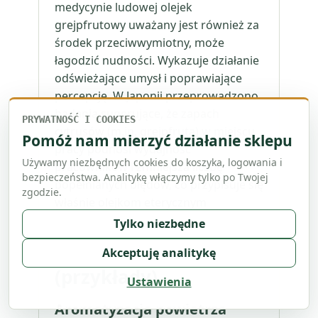
medycynie ludowej olejek
grejpfrutowy uważany jest również za
środek przeciwwymiotny, może
łagodzić nudności. Wykazuje działanie
odświeżające umysł i poprawiające
percepcję. W Japonii przeprowadzono
badania sugerujące, że zapach
PRYWATNOŚĆ I COOKIES
cytrusów (m.in. grejpfruta) w miejscu
Pomóż nam mierzyć działanie sklepu
pracy podnosi wydajność
Używamy niezbędnych cookies do koszyka, logowania i
pracowników i zmniejsza liczbę
bezpieczeństwa. Analitykę włączymy tylko po Twojej
popełnianych błędów, co przypisuje się
zgodzie.
właśnie olejkom eterycznym
cytrusowym.
Tylko niezbędne
Zastosowanie
Akceptuję analitykę
(przykłady)
Ustawienia
Aromatyzacja powietrza