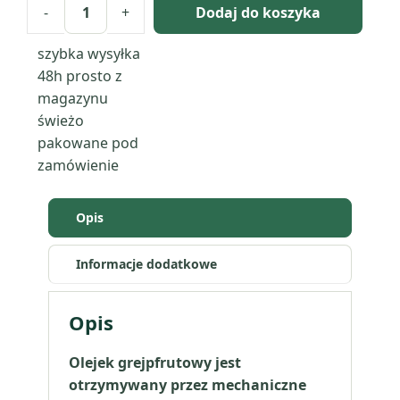
-
+
Dodaj do koszyka
ilość
Grejpfrut
szybka wysyłka
(Citrus
48h
prosto z
Paradisi)
magazynu
olejek
świeżo
eteryczny
pakowane pod
zamówienie
Opis
Informacje dodatkowe
Opis
Olejek grejpfrutowy jest
otrzymywany przez mechaniczne