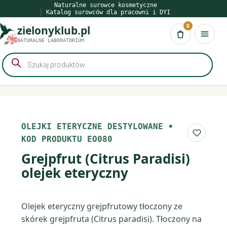
Przejdź
Naturalne surowce kosmetyczne
Katalog surowców dla pracowni i DYI
do
0
zielonyklub.pl
treści
Koszyk
NATURALNE LABORATORIUM
Wyszukiwarka
produktów
OLEJKI ETERYCZNE DESTYLOWANE
•
Do list
KOD PRODUKTU EO080
Grejpfrut (Citrus Paradisi)
olejek eteryczny
Olejek eteryczny grejpfrutowy tłoczony ze
skórek grejpfruta (Citrus paradisi). Tłoczony na