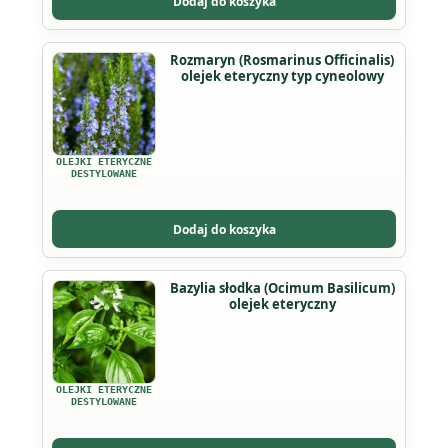
wybrać
Dodaj do koszyka
na
stronie
Ten
Rozmaryn (Rosmarinus Officinalis)
produktu
olejek eteryczny typ cyneolowy
produkt
ma
wiele
wariantów.
OLEJKI ETERYCZNE
Opcje
DESTYLOWANE
można
wybrać
Dodaj do koszyka
na
stronie
Ten
Bazylia słodka (Ocimum Basilicum)
produktu
olejek eteryczny
produkt
ma
wiele
wariantów.
OLEJKI ETERYCZNE
Opcje
DESTYLOWANE
można