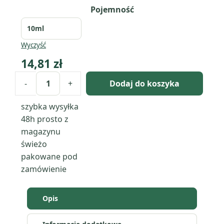
Pojemność
Wyczyść
14,81
zł
-
+
Dodaj do koszyka
ilość
Petitgrain
szybka wysyłka
kwiatowy
48h
prosto z
(Citrus
magazynu
×
świeżo
Aurantium)
pakowane pod
olejek
zamówienie
eteryczny
z
Opis
liści
i