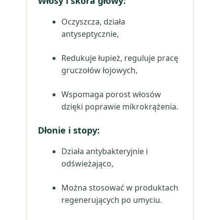
Włosy i skóra głowy
:
Oczyszcza, działa
antyseptycznie,
Redukuje łupież, reguluje pracę
gruczołów łojowych,
Wspomaga porost włosów
dzięki poprawie mikrokrążenia.
Dłonie i stopy
:
Działa antybakteryjnie i
odświeżająco,
Można stosować w produktach
regenerujących po umyciu.