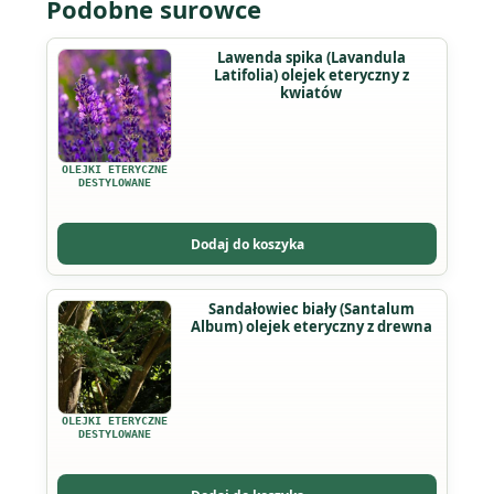
Podobne surowce
Ten
Lawenda spika (Lavandula
Latifolia) olejek eteryczny z
produkt
kwiatów
ma
wiele
wariantów.
OLEJKI ETERYCZNE
Opcje
DESTYLOWANE
można
wybrać
Dodaj do koszyka
na
stronie
Ten
Sandałowiec biały (Santalum
produktu
Album) olejek eteryczny z drewna
produkt
ma
wiele
wariantów.
OLEJKI ETERYCZNE
Opcje
DESTYLOWANE
można