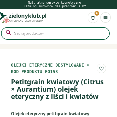
Przejdź
Naturalne surowce kosmetyczne
Katalog surowców dla pracowni i DYI
do
0
zielonyklub.pl
treści
Koszyk
NATURALNE LABORATORIUM
Wyszukiwarka
produktów
OLEJKI ETERYCZNE DESTYLOWANE
•
Do list
KOD PRODUKTU EO153
Petitgrain kwiatowy (Citrus
× Aurantium) olejek
eteryczny z liści i kwiatów
Olejek eteryczny petitgrain kwiatowy