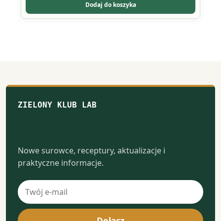
wybrać
Dodaj do koszyka
na
stronie
produktu
ZIELONY KLUB LAB
Notatki z naturalnego
laboratorium
Nowe surowce, receptury, aktualizacje i
praktyczne informacje.
Adres
e-
mail
Dołącz