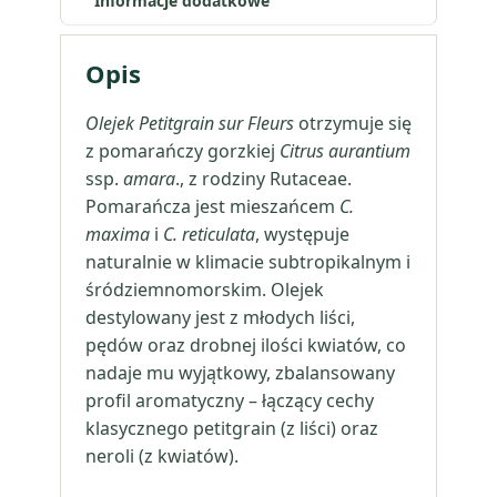
Informacje dodatkowe
kwiatów
Opis
Olejek Petitgrain sur Fleurs
otrzymuje się
z pomarańczy gorzkiej
Citrus aurantium
ssp.
amara
., z rodziny Rutaceae.
Pomarańcza jest mieszańcem
C.
maxima
i
C. reticulata
, występuje
naturalnie w klimacie subtropikalnym i
śródziemnomorskim. Olejek
destylowany jest z młodych liści,
pędów oraz drobnej ilości kwiatów, co
nadaje mu wyjątkowy, zbalansowany
profil aromatyczny – łączący cechy
klasycznego petitgrain (z liści) oraz
neroli (z kwiatów).