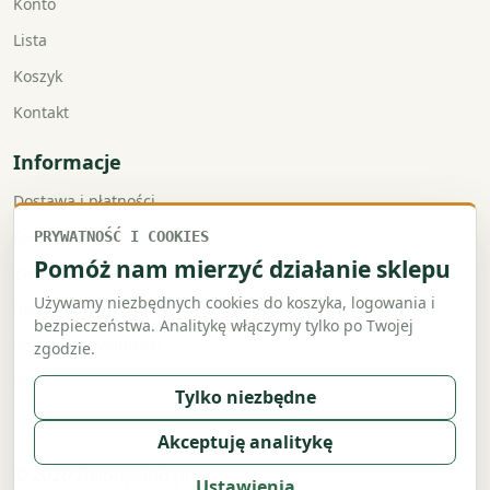
Konto
Lista
Koszyk
Kontakt
Informacje
Dostawa i płatności
Faktury VAT
PRYWATNOŚĆ I COOKIES
Pomóż nam mierzyć działanie sklepu
Zwroty i reklamacje
Używamy niezbędnych cookies do koszyka, logowania i
Regulamin
bezpieczeństwa. Analitykę włączymy tylko po Twojej
Polityka prywatności
zgodzie.
Polityka cookies
Tylko niezbędne
Akceptuję analitykę
© 2026 zielonyklub.pl
Ustawienia