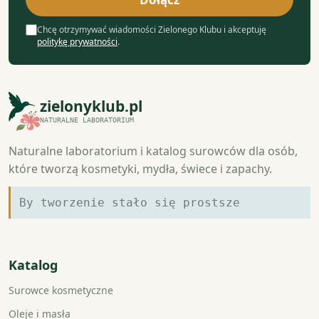
Chcę otrzymywać wiadomości Zielonego Klubu i akceptuję
politykę prywatności
.
zielonyklub.pl
NATURALNE LABORATORIUM
Naturalne laboratorium i katalog surowców dla osób,
które tworzą kosmetyki, mydła, świece i zapachy.
By tworzenie stało się prostsze
Katalog
Surowce kosmetyczne
Oleje i masła