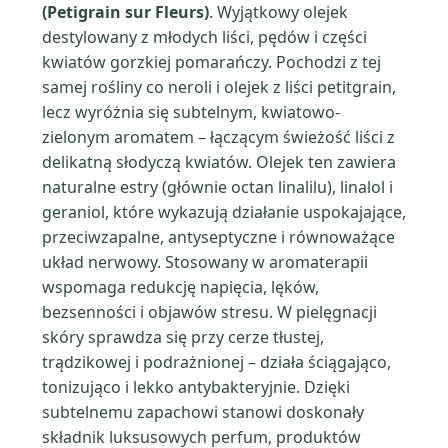
(Petigrain sur Fleurs)
. Wyjątkowy olejek
destylowany z młodych liści, pędów i części
kwiatów gorzkiej pomarańczy. Pochodzi z tej
samej rośliny co neroli i olejek z liści petitgrain,
lecz wyróżnia się subtelnym, kwiatowo-
zielonym aromatem – łączącym świeżość liści z
delikatną słodyczą kwiatów. Olejek ten zawiera
naturalne estry (głównie octan linalilu), linalol i
geraniol, które wykazują działanie uspokajające,
przeciwzapalne, antyseptyczne i równoważące
układ nerwowy. Stosowany w aromaterapii
wspomaga redukcję napięcia, lęków,
bezsenności i objawów stresu. W pielęgnacji
skóry sprawdza się przy cerze tłustej,
trądzikowej i podrażnionej – działa ściągająco,
tonizująco i lekko antybakteryjnie. Dzięki
subtelnemu zapachowi stanowi doskonały
składnik luksusowych perfum, produktów