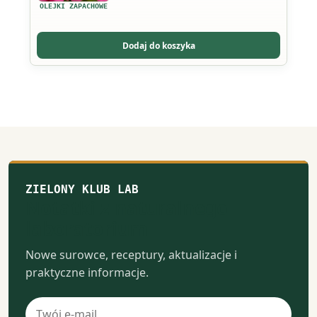
wariantów.
OLEJKI ZAPACHOWE
Opcje
można
Dodaj do koszyka
wybrać
na
stronie
produktu
ZIELONY KLUB LAB
Notatki z naturalnego
laboratorium
Nowe surowce, receptury, aktualizacje i
praktyczne informacje.
Adres