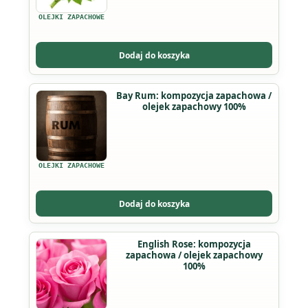
wariantów.
OLEJKI ZAPACHOWE
Opcje
można
Dodaj do koszyka
wybrać
na
Ten
Bay Rum: kompozycja zapachowa /
stronie
olejek zapachowy 100%
produkt
produktu
ma
wiele
wariantów.
OLEJKI ZAPACHOWE
Opcje
można
Dodaj do koszyka
wybrać
na
Ten
English Rose: kompozycja
stronie
zapachowa / olejek zapachowy
produkt
produktu
100%
ma
wiele