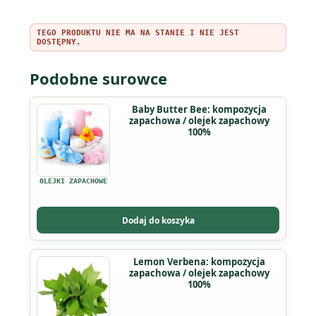
TEGO PRODUKTU NIE MA NA STANIE I NIE JEST
DOSTĘPNY.
Podobne surowce
Ten
Baby Butter Bee: kompozycja
zapachowa / olejek zapachowy
produkt
100%
ma
wiele
wariantów.
OLEJKI ZAPACHOWE
Opcje
można
Dodaj do koszyka
wybrać
na
Ten
Lemon Verbena: kompozycja
stronie
zapachowa / olejek zapachowy
produkt
produktu
100%
ma
wiele