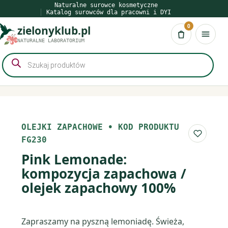
Przejdź
Naturalne surowce kosmetyczne
Katalog surowców dla pracowni i DYI
do
0
zielonyklub.pl
treści
Koszyk
NATURALNE LABORATORIUM
Wyszukiwarka
produktów
OLEJKI ZAPACHOWE
•
KOD PRODUKTU
Do list
FG230
Pink Lemonade:
kompozycja zapachowa /
olejek zapachowy 100%
Zapraszamy na pyszną lemoniadę. Świeża,