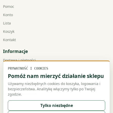
Pomoc
Konto
Lista
Koszyk
Kontakt
Informacje
Dostawa i płatności
Faktury VAT
PRYWATNOŚĆ I COOKIES
Pomóż nam mierzyć działanie sklepu
Zwroty i reklamacje
Używamy niezbędnych cookies do koszyka, logowania i
Regulamin
bezpieczeństwa. Analitykę włączymy tylko po Twojej
Polityka prywatności
zgodzie.
Polityka cookies
Tylko niezbędne