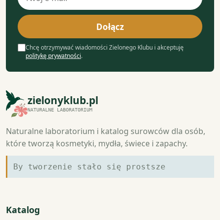
e-
mail
Dołącz
Chcę otrzymywać wiadomości Zielonego Klubu i akceptuję
politykę prywatności
.
zielonyklub.pl
NATURALNE LABORATORIUM
Naturalne laboratorium i katalog surowców dla osób,
które tworzą kosmetyki, mydła, świece i zapachy.
By tworzenie stało się prostsze
Katalog