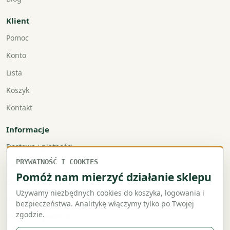
Klient
Pomoc
Konto
Lista
Koszyk
Kontakt
Informacje
Dostawa i płatności
PRYWATNOŚĆ I COOKIES
Faktury VAT
Pomóż nam mierzyć działanie sklepu
Zwroty i reklamacje
Używamy niezbędnych cookies do koszyka, logowania i
Regulamin
bezpieczeństwa. Analitykę włączymy tylko po Twojej
zgodzie.
Polityka prywatności