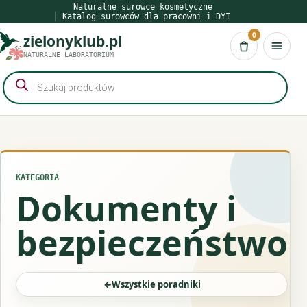
Przejdź
Naturalne surowce kosmetyczne
Katalog surowców dla pracowni i DYI
do
0
zielonyklub.pl
treści
Koszyk
NATURALNE LABORATORIUM
Wyszukiwarka
produktów
KATEGORIA
Dokumenty i
bezpieczeństwo
←
Wszystkie poradniki