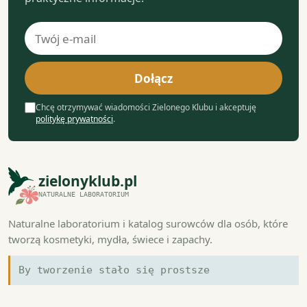
Adres
e-
mail
Dołącz
Chcę otrzymywać wiadomości Zielonego Klubu i akceptuję
politykę prywatności
.
zielonyklub.pl
NATURALNE LABORATORIUM
Naturalne laboratorium i katalog surowców dla osób, które
tworzą kosmetyki, mydła, świece i zapachy.
By tworzenie stało się prostsze