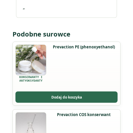
„
Podobne surowce
Ten
Prevaction PE (phenoxyethanol)
produkt
ma
wiele
wariantów.
KONSERWANTY I
Opcje
ANTYOKSYDANTY
można
wybrać
Dodaj do koszyka
na
stronie
Prevaction COS konserwant
produktu