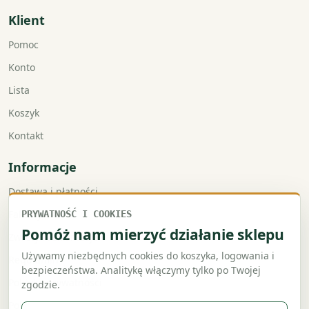
Klient
Pomoc
Konto
Lista
Koszyk
Kontakt
Informacje
Dostawa i płatności
Faktury VAT
PRYWATNOŚĆ I COOKIES
Pomóż nam mierzyć działanie sklepu
Zwroty i reklamacje
Używamy niezbędnych cookies do koszyka, logowania i
Regulamin
bezpieczeństwa. Analitykę włączymy tylko po Twojej
Polityka prywatności
zgodzie.
Polityka cookies