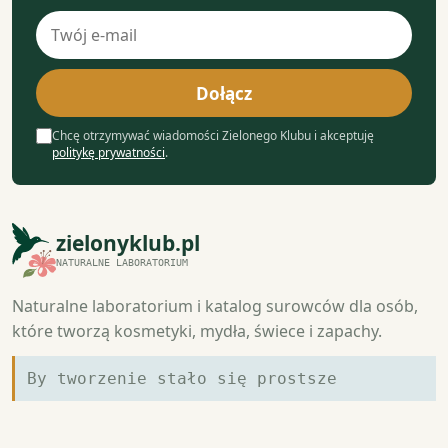
Adres
e-
mail
Dołącz
Chcę otrzymywać wiadomości Zielonego Klubu i akceptuję
politykę prywatności
.
zielonyklub.pl
NATURALNE LABORATORIUM
Naturalne laboratorium i katalog surowców dla osób,
które tworzą kosmetyki, mydła, świece i zapachy.
By tworzenie stało się prostsze