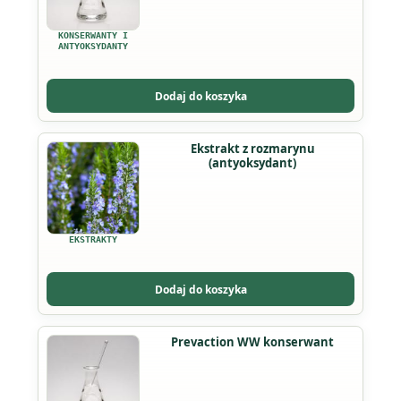
KONSERWANTY I
ANTYOKSYDANTY
Dodaj do koszyka
Ten
Ekstrakt z rozmarynu
(antyoksydant)
produkt
ma
wiele
wariantów.
EKSTRAKTY
Opcje
można
Dodaj do koszyka
wybrać
na
Prevaction WW konserwant
stronie
produktu