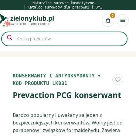
Przejdź
Naturalne surowce kosmetyczne
Katalog surowców dla pracowni i DYI
do
0
zielonyklub.pl
treści
Koszyk
NATURALNE LABORATORIUM
Wyszukiwarka
produktów
KONSERWANTY I ANTYOKSYDANTY
•
Do list
KOD PRODUKTU LK031
Prevaction PCG konserwant
Bardzo popularny i uważany za jeden z
bezpieczniejszych konserwantów. Wolny jest od
parabenów i związków formaldehydu. Zawiera