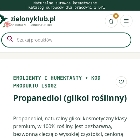
Przejdź
Naturalne surowce kosmetyczne
Katalog surowców dla pracowni i DYI
do
0
zielonyklub.pl
treści
Koszyk
NATURALNE LABORATORIUM
Wyszukiwarka
produktów
EMOLIENTY I HUMEKTANTY
•
KOD
Do list
PRODUKTU LS002
Propanediol (glikol roślinny)
Propanediol, naturalny glikol kosmetyczny klasy
premium, w 100% rośliny. Jest bezbarwną,
bezwonną cieczą o wysokiej czystości, cenioną