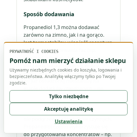
Sposób dodawania
Propanediol 1,3 można dodawać
zarówno na zimno, jak i na gorąco.
Jest termostabilny, więc jeśli receptura
wymaga podgrzewania faz (np.
PRYWATNOŚĆ I COOKIES
emulsje), glikol można wprowadzić na
Pomóż nam mierzyć działanie sklepu
początku, by ogrzewał się wraz z
Używamy niezbędnych cookies do koszyka, logowania i
wodą. Alternatywnie, można go dodać
bezpieczeństwa. Analitykę włączymy tylko po Twojej
do już ostudzonej mieszaniny na
zgodzie.
etapie dodatków chłodzących – np.
gdy wrażliwe składniki aktywne
Tylko niezbędne
rozpuszczamy w propanediolu, lepiej
Akceptuję analitykę
dodać taką mieszankę pod koniec, by
nie podgrzewać składników czynnych.
Ustawienia
Propanediol często wykorzystuje się
do przygotowania koncentratów – np.