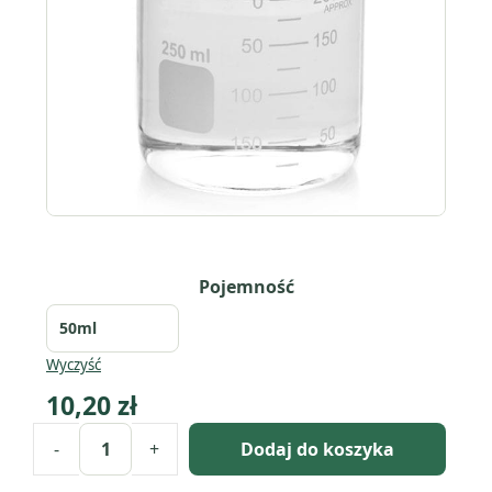
Pojemność
Wyczyść
10,20
zł
-
+
Dodaj do koszyka
ilość
Propanediol