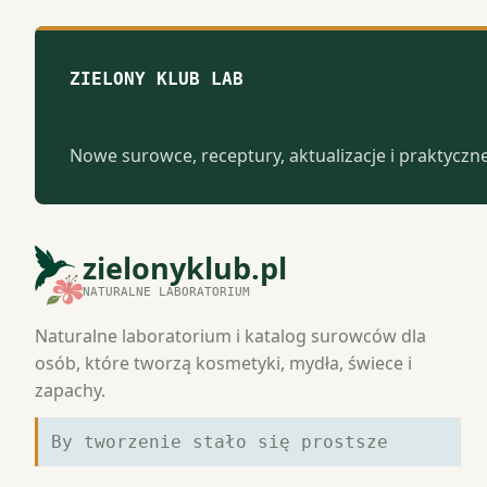
ZIELONY KLUB LAB
Notatki z naturalnego 
Nowe surowce, receptury, aktualizacje i praktyczn
zielonyklub.pl
NATURALNE LABORATORIUM
Naturalne laboratorium i katalog surowców dla
osób, które tworzą kosmetyki, mydła, świece i
zapachy.
By tworzenie stało się prostsze