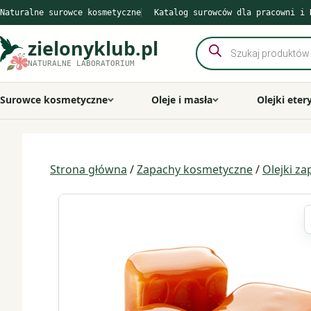
Przejdź
Naturalne surowce kosmetyczne
Katalog surowców dla pracowni i 
do
treści
zielonyklub.pl
Wyszukiwarka
produktów
NATURALNE LABORATORIUM
Surowce kosmetyczne
Oleje i masła
Olejki eter
Strona główna
/
Zapachy kosmetyczne
/
Olejki z