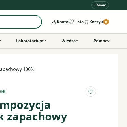
Pomoc
Konto
Lista
Koszyk
0
Laboratorium
Wiedza
Pomoc
k zapachowy 100%
00
Do listy ulubio
kompozycja
ek zapachowy