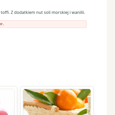
fi. Z dodatkiem nut soli morskiej i wanilii.
NY.
Ten
produkt
ma
wiele