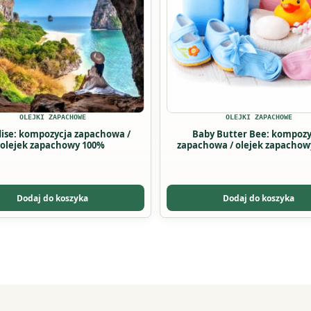
wariantów.
Opcje
można
wybrać
na
stronie
produktu
OLEJKI ZAPACHOWE
OLEJKI ZAPACHOWE
ise: kompozycja zapachowa /
Baby Butter Bee: kompozy
olejek zapachowy 100%
zapachowa / olejek zapachow
Dodaj do koszyka
Dodaj do koszyka