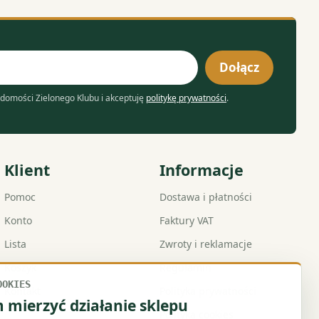
Dołącz
domości Zielonego Klubu i akceptuję
politykę prywatności
.
Klient
Informacje
Pomoc
Dostawa i płatności
Konto
Faktury VAT
Lista
Zwroty i reklamacje
Koszyk
Regulamin
OOKIES
Kontakt
Polityka prywatności
mierzyć działanie sklepu
Polityka cookies