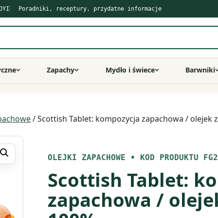
DYI
Poradniki, receptury, przydatne informacje
yczne
Zapachy
Mydło i świece
Barwniki
apachowe
/ Scottish Tablet: kompozycja zapachowa / oleje
OLEJKI ZAPACHOWE
•
KOD PRODUKTU FG2
Scottish Tablet: 
zapachowa / olej