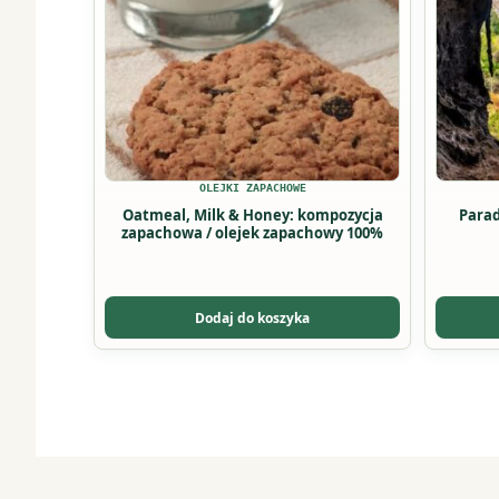
wariantów.
Opcje
można
wybrać
na
stronie
produktu
OLEJKI ZAPACHOWE
Oatmeal, Milk & Honey: kompozycja
Parad
zapachowa / olejek zapachowy 100%
Dodaj do koszyka