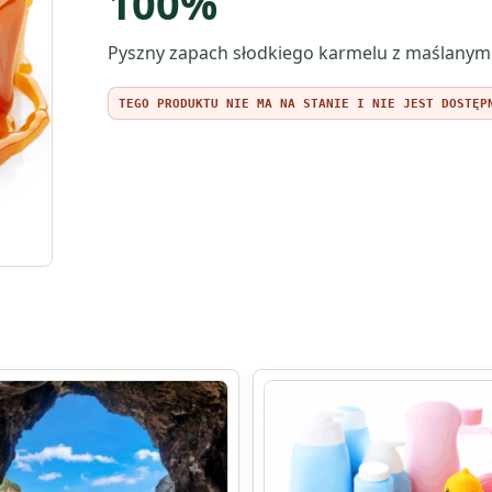
100%
Pyszny zapach słodkiego karmelu z maślanym tof
TEGO PRODUKTU NIE MA NA STANIE I NIE JEST DOSTĘP
Ten
produkt
ma
wiele