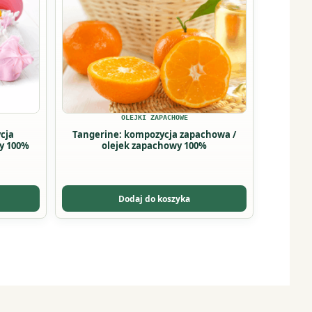
wariantów.
Opcje
można
wybrać
na
stronie
produktu
OLEJKI ZAPACHOWE
cja
Tangerine: kompozycja zapachowa /
y 100%
olejek zapachowy 100%
Dodaj do koszyka