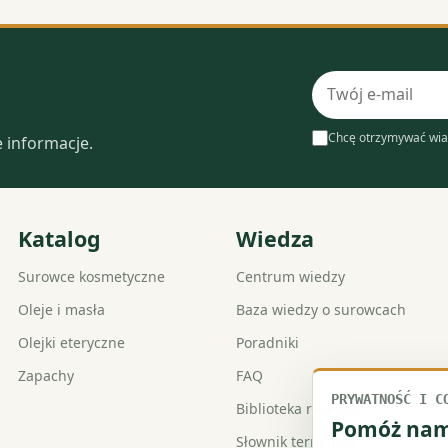
Adres
laboratorium
e-
mail
Chcę otrzymywać wia
e informacje.
Katalog
Wiedza
Surowce kosmetyczne
Centrum wiedzy
Oleje i masła
Baza wiedzy o surowcach
Olejki eteryczne
Poradniki
Zapachy
FAQ
PRYWATNOŚĆ I C
Biblioteka receptur
Pomóż nam 
Słownik terminów