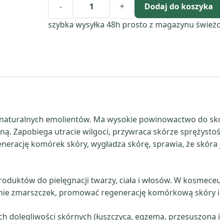
-
+
Dodaj do koszyka
ilość
Skwalan
szybka wysyłka 48h
prosto z magazynu
śwież
z
oliwy
z
oliwek
h naturalnych emolientów. Ma wysokie powinowactwo do skó
ną. Zapobiega utracie wilgoci, przywraca skórze sprężystość 
erację komórek skóry, wygładza skórę, sprawia, że skóra j
oduktów do pielęgnacji twarzy, ciała i włosów. W kosmeceut
anie zmarszczek, promować regenerację komórkową skóry i 
h dolegliwości skórnych (łuszczyca, egzema, przesuszona i