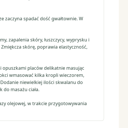
rze zaczyna spadać dość gwałtownie. W
y, zapalenia skóry, łuszczycy, wyprysku i
a. Zmiękcza skórę, poprawia elastyczność,
li opuszkami placów delikatnie masując
nokci wmasować kilka kropli wieczorem,
odanie niewielkiej ilości skwalanu do
k do masażu ciała.
azy olejowej, w trakcie przygotowywania