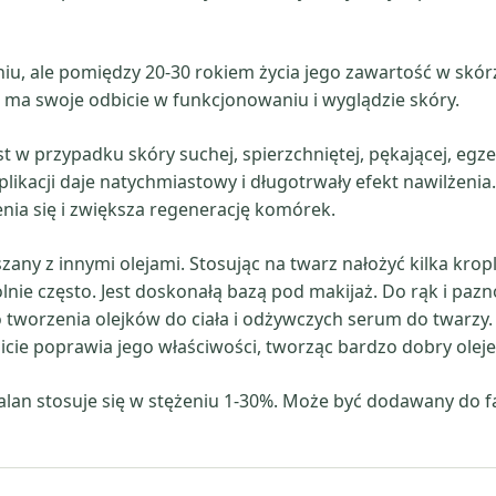
u, ale pomiędzy 20-30 rokiem życia jego zawartość w skó
eż ma swoje odbicie w funkcjonowaniu i wyglądzie skóry.
 w przypadku skóry suchej, spierzchniętej, pękającej, egzem
aplikacji daje natychmiastowy i długotrwały efekt nawilżeni
enia się i zwiększa regenerację komórek.
any z innymi olejami. Stosując na twarz nałożyć kilka krop
ie często. Jest doskonałą bazą pod makijaż. Do rąk i paz
worzenia olejków do ciała i odżywczych serum do twarzy. D
e poprawia jego właściwości, tworząc bardzo dobry oleje
lan stosuje się w stężeniu 1-30%. Może być dodawany do f