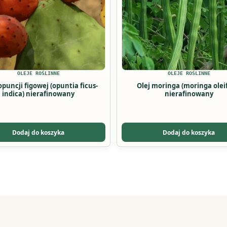
Opcje
można
wybrać
na
stronie
u
produktu
OLEJE ROŚLINNE
OLEJE ROŚLINNE
 opuncji figowej (opuntia ficus-
Olej moringa (moringa olei
indica) nierafinowany
nierafinowany
Dodaj do koszyka
Dodaj do koszyka