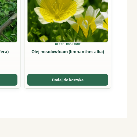
Opcje
można
wybrać
na
stronie
produktu
OLEJE ROŚLINNE
fera)
Olej meadowfoam (limnanthes alba)
Dodaj do koszyka