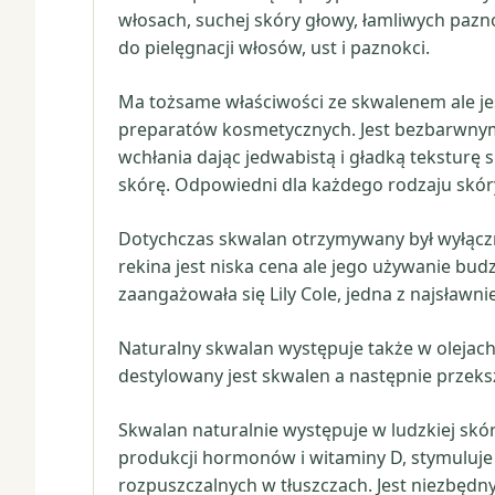
włosach, suchej skóry głowy, łamliwych pazn
do pielęgnacji włosów, ust i paznokci.
Ma tożsame właściwości ze skwalenem ale jest 
preparatów kosmetycznych. Jest bezbarwnym
wchłania dając jedwabistą i gładką teksturę 
skórę. Odpowiedni dla każdego rodzaju skór
Dotychczas skwalan otrzymywany był wyłączn
rekina jest niska cena ale jego używanie bu
zaangażowała się Lily Cole, jedna z najsławn
Naturalny skwalan występuje także w olejach 
destylowany jest skwalen a następnie przeksz
Skwalan naturalnie występuje w ludzkiej skór
produkcji hormonów i witaminy D, stymulu
rozpuszczalnych w tłuszczach. Jest niezbęd