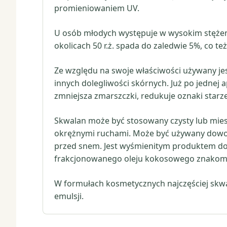
promieniowaniem UV.
U osób młodych występuje w wysokim stężeni
okolicach 50 r.ż. spada do zaledwie 5%, co t
Ze względu na swoje właściwości używany jest
innych dolegliwości skórnych. Już po jednej 
zmniejsza zmarszczki, redukuje oznaki starz
Skwalan może być stosowany czysty lub miesz
okrężnymi ruchami. Może być używany dowoln
przed snem. Jest wyśmienitym produktem do t
frakcjonowanego oleju kokosowego znakomici
W formułach kosmetycznych najczęściej skwa
emulsji.