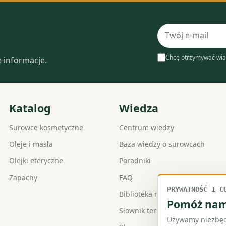
Adres
laboratorium
e-
mail
Chcę otrzymywać wia
e informacje.
Katalog
Wiedza
Surowce kosmetyczne
Centrum wiedzy
Oleje i masła
Baza wiedzy o surowcach
Olejki eteryczne
Poradniki
Zapachy
FAQ
PRYWATNOŚĆ I C
Biblioteka receptur
Pomóż nam 
Słownik terminów
Używamy niezbędn