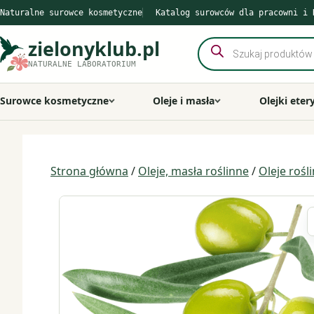
Przejdź
Naturalne surowce kosmetyczne
Katalog surowców dla pracowni i 
do
treści
zielonyklub.pl
Wyszukiwarka
produktów
NATURALNE LABORATORIUM
Surowce kosmetyczne
Oleje i masła
Olejki eter
Strona główna
/
Oleje, masła roślinne
/
Oleje rośl