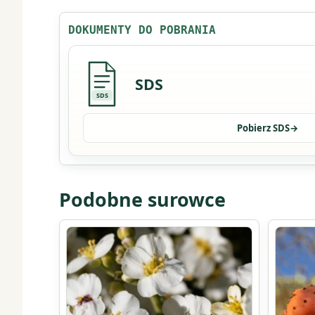
DOKUMENTY DO POBRANIA
SDS
SDS
Pobierz SDS
→
Podobne surowce
Ten
Ten
produkt
produkt
ma
ma
wiele
wiele
wariantów.
wariant