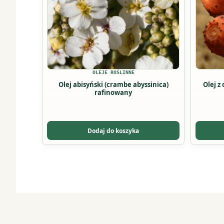
Opcje
Opcje
można
można
wybrać
wybrać
na
na
stronie
stronie
produktu
produkt
OLEJE ROŚLINNE
Olej abisyński (crambe abyssinica)
Olej z
rafinowany
Dodaj do koszyka