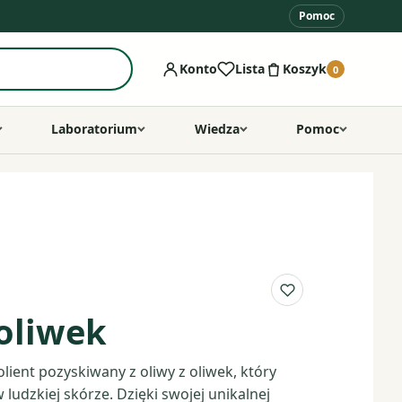
Pomoc
Konto
Lista
Koszyk
0
Laboratorium
Wiedza
Pomoc
Do listy ulubio
 oliwek
lient pozyskiwany z oliwy z oliwek, który
ludzkiej skórze. Dzięki swojej unikalnej