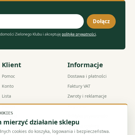
Dołącz
domości Zielonego Klubu i akceptuję
politykę prywatności
.
Klient
Informacje
Pomoc
Dostawa i płatności
Konto
Faktury VAT
Lista
Zwroty i reklamacje
Koszyk
Regulamin
OOKIES
Kontakt
Polityka prywatności
mierzyć działanie sklepu
Polityka cookies
ych cookies do koszyka, logowania i bezpieczeństwa.