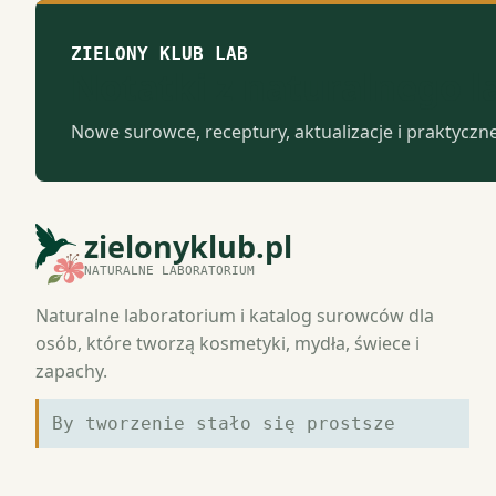
ZIELONY KLUB LAB
Notatki z naturalnego 
Nowe surowce, receptury, aktualizacje i praktyczn
zielonyklub.pl
NATURALNE LABORATORIUM
Naturalne laboratorium i katalog surowców dla
osób, które tworzą kosmetyki, mydła, świece i
zapachy.
By tworzenie stało się prostsze