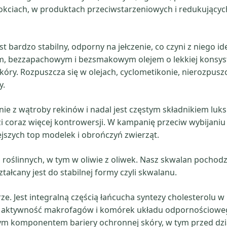
okciach, w produktach przeciwstarzeniowych i redukującyc
bardzo stabilny, odporny na jełczenie, co czyni z niego ide
, bezzapachowym i bezsmakowym olejem o lekkiej konsyst
skóry. Rozpuszcza się w olejach, cyclometikonie, nierozpus
y.
ie z wątroby rekinów i nadal jest częstym składnikiem lu
dzi coraz więcej kontrowersji. W kampanię przeciw wybijani
iejszych top modelek i obrończyń zwierząt.
roślinnych, w tym w oliwie z oliwek. Nasz skwalan pochodzi 
tałcany jest do stabilnej formy czyli skwalanu.
ze. Jest integralną częścią łańcucha syntezy cholesterolu 
je aktywność makrofagów i komórek układu odpornościow
nym komponentem bariery ochronnej skóry, w tym przed dz