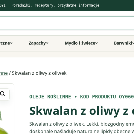
DYI
Poradniki, receptury, przydatne informacje
yczne
Zapachy
Mydło i świece
Barwniki
inne
/ Skwalan z oliwy z oliwek
OLEJE ROŚLINNE
•
KOD PRODUKTU OY060
Skwalan z oliwy z
Skwalan z oliwy z oliwek. Lekki, biozgodny emo
doskonale naśladuje naturalne lipidy obecne w 