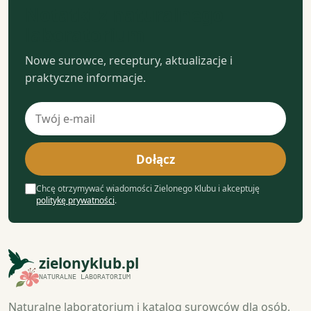
Notatki z naturalnego
laboratorium
Nowe surowce, receptury, aktualizacje i
praktyczne informacje.
Adres
e-
mail
Dołącz
Chcę otrzymywać wiadomości Zielonego Klubu i akceptuję
politykę prywatności
.
zielonyklub.pl
NATURALNE LABORATORIUM
Naturalne laboratorium i katalog surowców dla osób,