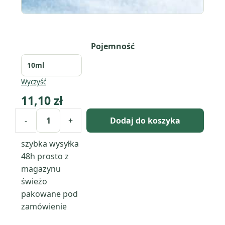
Pojemność
Wyczyść
11,10
zł
-
+
Dodaj do koszyka
ilość
Snow:
szybka wysyłka
kompozycja
48h
prosto z
zapachowa
magazynu
/
świeżo
olejek
pakowane pod
zapachowy
zamówienie
100%