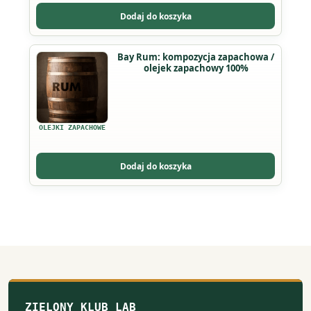
można
Dodaj do koszyka
wybrać
na
Ten
Bay Rum: kompozycja zapachowa /
stronie
olejek zapachowy 100%
produkt
produktu
ma
wiele
wariantów.
OLEJKI ZAPACHOWE
Opcje
można
Dodaj do koszyka
wybrać
na
stronie
produktu
ZIELONY KLUB LAB