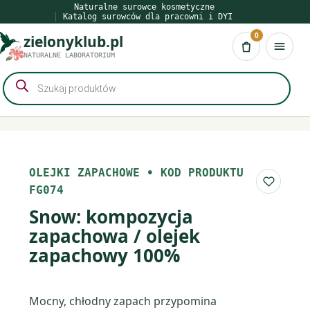
Przejdź
Naturalne surowce kosmetyczne
Katalog surowców dla pracowni i DYI
do
0
zielonyklub.pl
treści
Koszyk
NATURALNE LABORATORIUM
Wyszukiwarka
produktów
OLEJKI ZAPACHOWE
•
KOD PRODUKTU
Do list
FG074
Snow: kompozycja
zapachowa / olejek
zapachowy 100%
Mocny, chłodny zapach przypomina