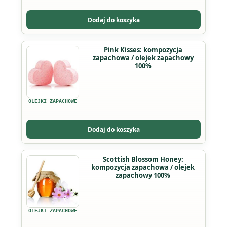
Opcje
można
Dodaj do koszyka
wybrać
na
Ten
Pink Kisses: kompozycja
stronie
zapachowa / olejek zapachowy
produkt
produktu
100%
ma
wiele
wariantów.
OLEJKI ZAPACHOWE
Opcje
można
Dodaj do koszyka
wybrać
na
Ten
Scottish Blossom Honey:
stronie
kompozycja zapachowa / olejek
produkt
produktu
zapachowy 100%
ma
wiele
wariantów.
OLEJKI ZAPACHOWE
Opcje