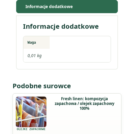
Informacje dodatkowe
Informacje dodatkowe
Waga
0,01 kg
Podobne surowce
Ten
Fresh linen: kompozycja
zapachowa / olejek zapachowy
produkt
100%
ma
wiele
wariantów.
OLEJKI ZAPACHOWE