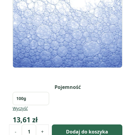
Pojemność
Wyczyść
13,61
zł
-
+
Dodaj do koszyka
ilość