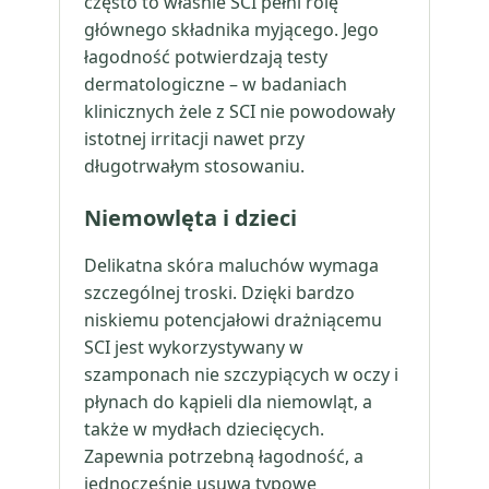
często to właśnie SCI pełni rolę
głównego składnika myjącego. Jego
łagodność potwierdzają testy
dermatologiczne – w badaniach
klinicznych żele z SCI nie powodowały
istotnej irritacji nawet przy
długotrwałym stosowaniu.
Niemowlęta i dzieci
Delikatna skóra maluchów wymaga
szczególnej troski. Dzięki bardzo
niskiemu potencjałowi drażniącemu
SCI jest wykorzystywany w
szamponach nie szczypiących w oczy i
płynach do kąpieli dla niemowląt, a
także w mydłach dziecięcych.
Zapewnia potrzebną łagodność, a
jednocześnie usuwa typowe