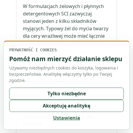
W formulacjach żelowych i płynnych
detergentowych SCI zazwyczaj
stanowi jeden z kilku składników
myjących. Typowy żel do mycia twarzy
dla cery wrażliwej może mieć łącznie
10% fazy myjącej, z czego np. 3-5%
PRYWATNOŚĆ I COOKIES
przypada na SCI, reszta na inne
Pomóż nam mierzyć działanie sklepu
ultrałagodne środki (glukozydy,
betaina). W żelach pod prysznic czy
Używamy niezbędnych cookies do koszyka, logowania i
płynach do kąpieli SCI stosuje się w
bezpieczeństwa. Analitykę włączymy tylko po Twojej
stężeniu 5–10% obok innych
zgodzie.
anionowych i amfoterycznych, aby
Tylko niezbędne
zwiększyć obfitość i stabilność piany
oraz poprawić odczucie na skórze.
Akceptuję analitykę
Pianki myjące i musy do
Ustawienia
twarzy