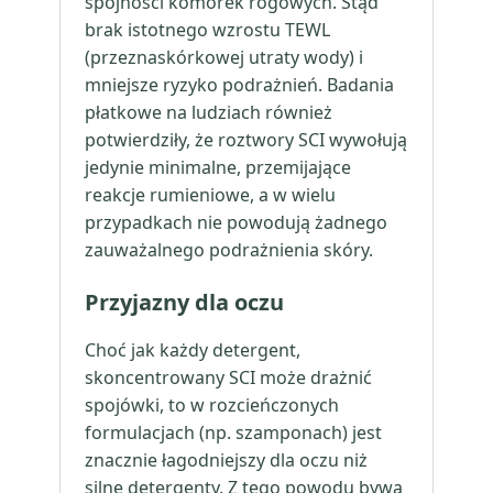
spójności komórek rogowych. Stąd
brak istotnego wzrostu TEWL
(przeznaskórkowej utraty wody) i
mniejsze ryzyko podrażnień. Badania
płatkowe na ludziach również
potwierdziły, że roztwory SCI wywołują
jedynie minimalne, przemijające
reakcje rumieniowe, a w wielu
przypadkach nie powodują żadnego
zauważalnego podrażnienia skóry.
Przyjazny dla oczu
Choć jak każdy detergent,
skoncentrowany SCI może drażnić
spojówki, to w rozcieńczonych
formulacjach (np. szamponach) jest
znacznie łagodniejszy dla oczu niż
silne detergenty. Z tego powodu bywa