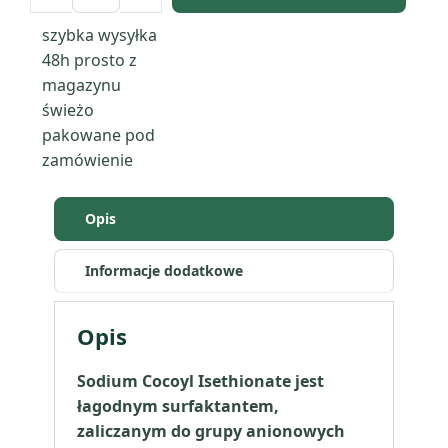
Sodium
szybka wysyłka
Cocoyl
48h
prosto z
Isethionate
magazynu
(proszek)
świeżo
pakowane pod
zamówienie
Opis
Informacje dodatkowe
Opis
Sodium Cocoyl Isethionate jest
łagodnym surfaktantem,
zaliczanym do grupy anionowych