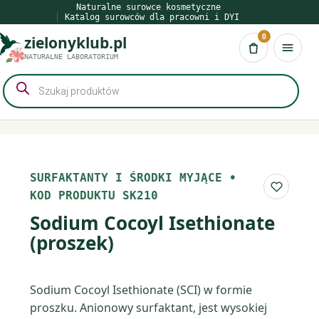
Przejdź
Naturalne surowce kosmetyczne
Katalog surowców dla pracowni i DYI
do
0
zielonyklub.pl
treści
Koszyk
NATURALNE LABORATORIUM
Wyszukiwarka
produktów
SURFAKTANTY I ŚRODKI MYJĄCE
•
Do list
KOD PRODUKTU SK210
Sodium Cocoyl Isethionate
(proszek)
Sodium Cocoyl Isethionate (SCI) w formie
proszku. Anionowy surfaktant, jest wysokiej