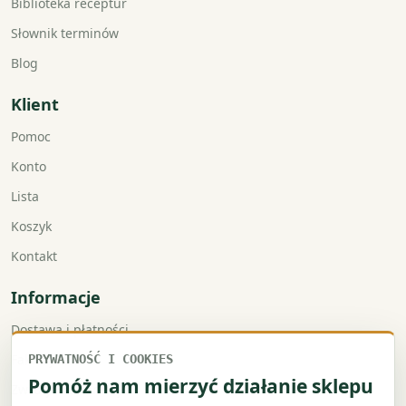
Biblioteka receptur
Słownik terminów
Blog
Klient
Pomoc
Konto
Lista
Koszyk
Kontakt
Informacje
Dostawa i płatności
Faktury VAT
PRYWATNOŚĆ I COOKIES
Pomóż nam mierzyć działanie sklepu
Zwroty i reklamacje