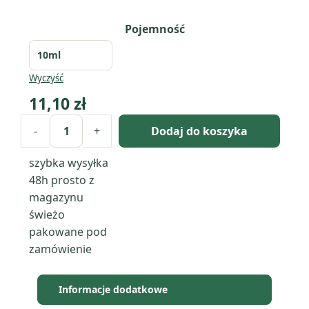
Pojemność
Wyczyść
11,10
zł
-
+
Dodaj do koszyka
ilość
Fig
szybka wysyłka
&
48h
prosto z
Vanilla:
magazynu
kompozycja
świeżo
zapachowa
pakowane pod
/
zamówienie
olejek
zapachowy
Informacje dodatkowe
100%