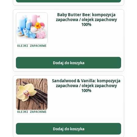
wybrać
na
Ten
Baby Butter Bee: kompozycja
stronie
zapachowa / olejek zapachowy
produkt
produktu
100%
ma
wiele
wariantów.
OLEJKI ZAPACHOWE
Opcje
można
Dodaj do koszyka
wybrać
na
Ten
Sandalwood & Vanilla: kompozycja
stronie
zapachowa / olejek zapachowy
produkt
produktu
100%
ma
wiele
wariantów.
OLEJKI ZAPACHOWE
Opcje
można
Dodaj do koszyka
wybrać