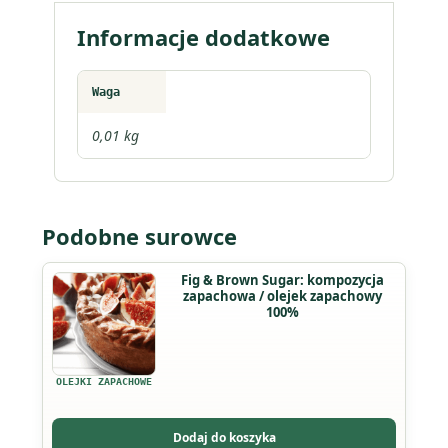
Informacje dodatkowe
Waga
0,01 kg
Podobne surowce
Ten
Fig & Brown Sugar: kompozycja
zapachowa / olejek zapachowy
produkt
100%
ma
wiele
wariantów.
OLEJKI ZAPACHOWE
Opcje
można
Dodaj do koszyka