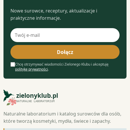
laboratorium
Nowe surowce, receptury, aktualizacje i
praktyczne informacje.
Adres
e-
mail
Dołącz
Chcę otrzymywać wiadomości Zielonego Klubu i akceptuję
politykę prywatności
.
zielonyklub.pl
NATURALNE LABORATORIUM
Naturalne laboratorium i katalog surowców dla osób,
które tworzą kosmetyki, mydła, świece i zapachy.