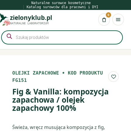
Przejdź
Naturalne surowce kosmetyczne
Katalog surowców dla pracowni i DYI
do
0
zielonyklub.pl
treści
Koszyk
NATURALNE LABORATORIUM
Wyszukiwarka
produktów
OLEJKI ZAPACHOWE
•
KOD PRODUKTU
Do list
FG151
Fig & Vanilla: kompozycja
zapachowa / olejek
zapachowy 100%
Świeża, wręcz musująca kompozycja z fig,