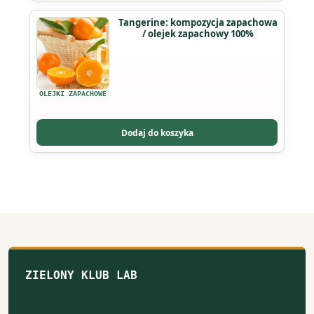
na
Ten
Tangerine: kompozycja zapachowa
stronie
/ olejek zapachowy 100%
produkt
produktu
ma
wiele
wariantów.
OLEJKI ZAPACHOWE
Opcje
można
Dodaj do koszyka
wybrać
na
stronie
produktu
ZIELONY KLUB LAB
Notatki z naturalnego