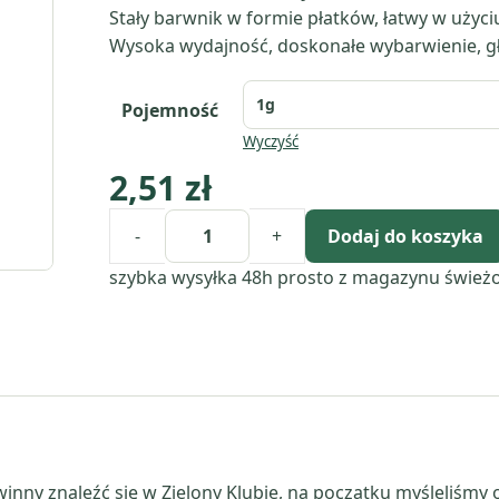
Stały barwnik w formie płatków, łatwy w użyciu
Wysoka wydajność, doskonałe wybarwienie, głę
Pojemność
Wyczyść
2,51
zł
-
+
Dodaj do koszyka
ilość
Szafir
szybka wysyłka 48h
prosto z magazynu
śwież
-
barwnik
do
świec
i
wosku
winny znaleźć się w Zielony Klubie, na początku myśleliśmy 