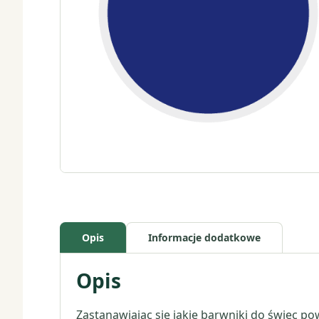
Opis
Informacje dodatkowe
Opis
Zastanawiając się jakie barwniki do świec po