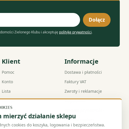
Dołącz
domości Zielonego Klubu i akceptuję
politykę prywatności
.
Klient
Informacje
Pomoc
Dostawa i płatności
Konto
Faktury VAT
Lista
Zwroty i reklamacje
Koszyk
Regulamin
OOKIES
Kontakt
Polityka prywatności
mierzyć działanie sklepu
Polityka cookies
ych cookies do koszyka, logowania i bezpieczeństwa.