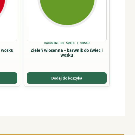
BARWNIKI DO ŚWIEC I WOSKU
i wosku
Zieleń wiosenna – barwnik do świec i
wosku
Dodaj do koszyka