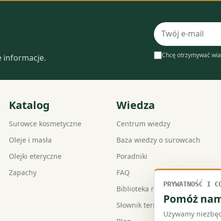
Adres
laboratorium
e-
mail
Chcę otrzymywać wia
e informacje.
Katalog
Wiedza
Surowce kosmetyczne
Centrum wiedzy
Oleje i masła
Baza wiedzy o surowcach
Olejki eteryczne
Poradniki
Zapachy
FAQ
PRYWATNOŚĆ I C
Biblioteka receptur
Pomóż nam 
Słownik terminów
Używamy niezbędn