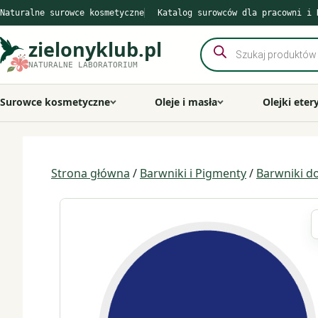
Przejdź
Naturalne surowce kosmetyczne
Katalog surowców dla pracowni i 
do
treści
zielonyklub.pl
Wyszukiwarka
produktów
NATURALNE LABORATORIUM
Surowce kosmetyczne
Oleje i masła
Olejki eter
Strona główna
/
Barwniki i Pigmenty
/
Barwniki d