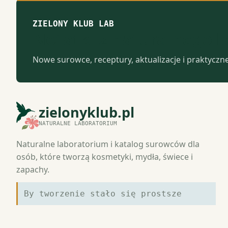
ZIELONY KLUB LAB
Notatki z naturalnego 
Nowe surowce, receptury, aktualizacje i praktyczn
zielonyklub.pl
NATURALNE LABORATORIUM
Naturalne laboratorium i katalog surowców dla
osób, które tworzą kosmetyki, mydła, świece i
zapachy.
By tworzenie stało się prostsze