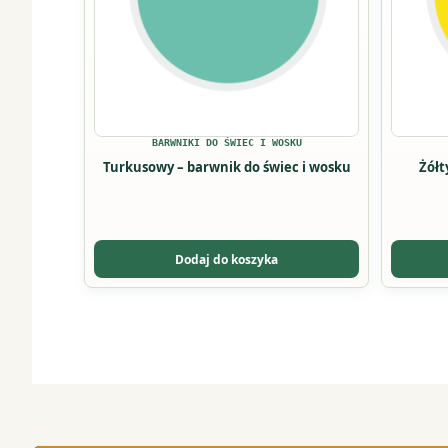
można
wybrać
na
stronie
produkt
BARWNIKI DO ŚWIEC I WOSKU
Turkusowy – barwnik do świec i wosku
Żółt
Dodaj do koszyka