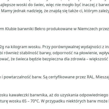
jlepsze woski do świec, więc nie mogło być inaczej z barw
 Mamy jednak nadzieję, że znajdą się także ci, którym zależ
m Klubie barwniki Bekro produkowane w Niemczech przez
 – 2g na kilogram wosku. Przy porównywalnej wydajności z i
obi również stabilność barwy, odporność na płowienie, wpły
wać, że świeca będzie bezpieczna dla zdrowia – większość
u i powtarzalność barw. Są certyfikowane przez RAL. Miesz
ku kawałeczki barwnika, aż do uzyskania odpowiedniego n
urę wosku 65 – 70°C. W przypadku niektórych barw może 