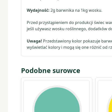
Wydajność:
2g barwnika na 1kg wosku.
Przed przystąpieniem do produkcji świec war
jeśli używasz wosku roślinnego, dodatków d
Uwaga!
Przedstawiony kolor pokazuje barwę
wyświetlać kolory i mogą się one różnić od r
Podobne surowce
Ten
produkt
ma
wiele
wariant
Opcje