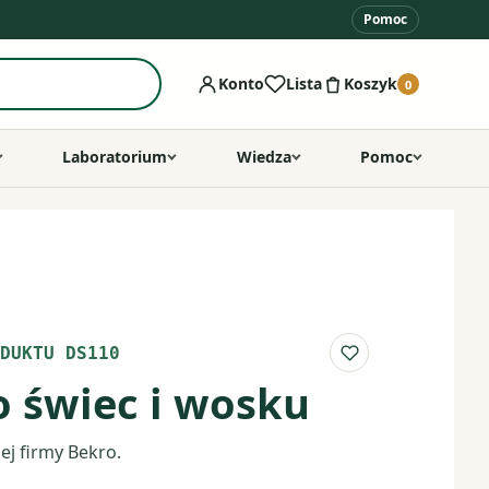
Pomoc
Konto
Lista
Koszyk
0
Laboratorium
Wiedza
Pomoc
DUKTU DS110
Do listy ulubio
o świec i wosku
ej firmy Bekro.