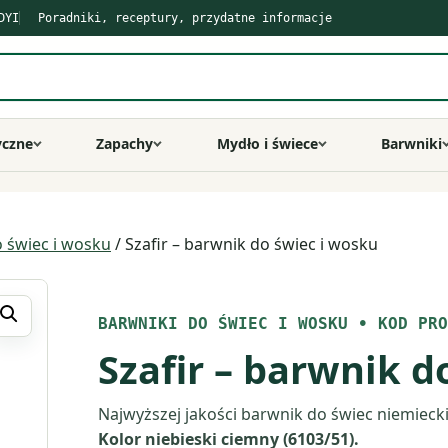
DYI
Poradniki, receptury, przydatne informacje
yczne
Zapachy
Mydło i świece
Barwniki
o świec i wosku
/ Szafir – barwnik do świec i wosku
BARWNIKI DO ŚWIEC I WOSKU
•
KOD PRO
Szafir – barwnik d
Najwyższej jakości barwnik do świec niemiecki
Kolor n
iebieski ciemny (6103/51).