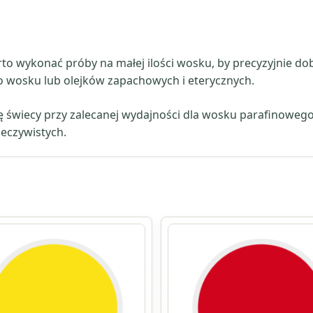
to wykonać próby na małej ilości wosku, by precyzyjnie do
o wosku lub olejków zapachowych i eterycznych.
 świecy przy zalecanej wydajności dla wosku parafinowego
zeczywistych.
ów.