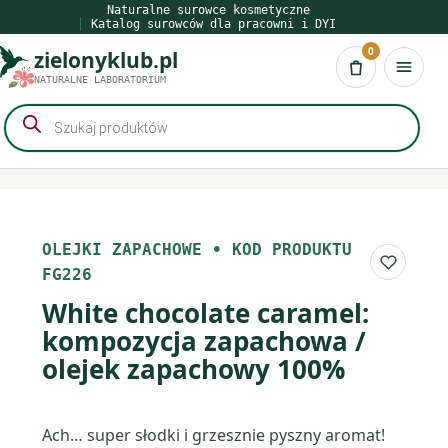
Przejdź
Naturalne surowce kosmetyczne
Katalog surowców dla pracowni i DYI
do
0
zielonyklub.pl
treści
Koszyk
NATURALNE LABORATORIUM
Wyszukiwarka
produktów
OLEJKI ZAPACHOWE
•
KOD PRODUKTU
Do list
FG226
White chocolate caramel:
kompozycja zapachowa /
olejek zapachowy 100%
Ach… super słodki i grzesznie pyszny aromat!