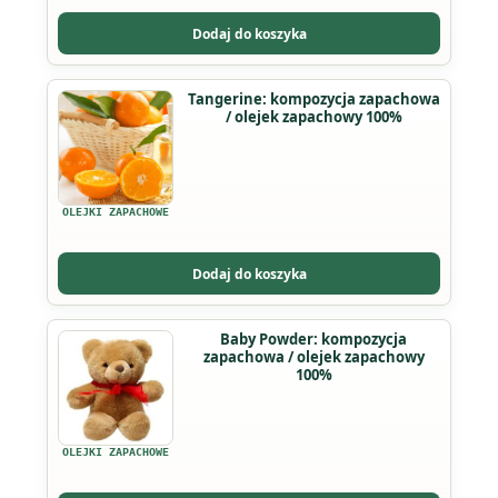
można
Dodaj do koszyka
wybrać
na
Ten
Tangerine: kompozycja zapachowa
stronie
/ olejek zapachowy 100%
produkt
produktu
ma
wiele
wariantów.
OLEJKI ZAPACHOWE
Opcje
można
Dodaj do koszyka
wybrać
na
Ten
Baby Powder: kompozycja
stronie
zapachowa / olejek zapachowy
produkt
produktu
100%
ma
wiele
wariantów.
OLEJKI ZAPACHOWE
Opcje