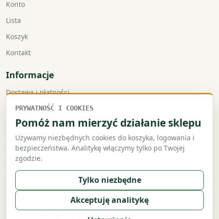
Konto
Lista
Koszyk
Kontakt
Informacje
Dostawa i płatności
Faktury VAT
PRYWATNOŚĆ I COOKIES
Pomóż nam mierzyć działanie sklepu
Zwroty i reklamacje
Używamy niezbędnych cookies do koszyka, logowania i
Regulamin
bezpieczeństwa. Analitykę włączymy tylko po Twojej
Polityka prywatności
zgodzie.
Polityka cookies
Tylko niezbędne
Akceptuję analitykę
© 2026 zielonyklub.pl