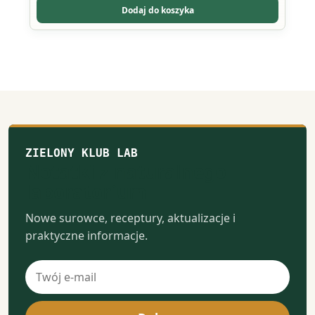
można
Dodaj do koszyka
wybrać
na
stronie
produktu
ZIELONY KLUB LAB
Notatki z naturalnego
laboratorium
Nowe surowce, receptury, aktualizacje i
praktyczne informacje.
Adres
e-
mail