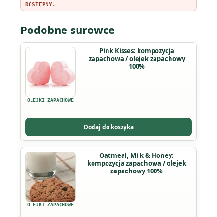
DOSTĘPNY.
Podobne surowce
Ten
Pink Kisses: kompozycja
zapachowa / olejek zapachowy
produkt
100%
ma
wiele
wariantów.
OLEJKI ZAPACHOWE
Opcje
można
Dodaj do koszyka
wybrać
na
Ten
Oatmeal, Milk & Honey:
stronie
kompozycja zapachowa / olejek
produkt
produktu
zapachowy 100%
ma
wiele
wariantów.
OLEJKI ZAPACHOWE
Opcje