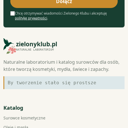
Dołącz
Chcę otrzymywać wiadomości Zielonego Klubu i akceptuję
politykę prywatności
.
zielonyklub.pl
NATURALNE LABORATORIUM
Naturalne laboratorium i katalog surowców dla osób,
które tworzą kosmetyki, mydła, świece i zapachy.
By tworzenie stało się prostsze
Katalog
Surowce kosmetyczne
Oleje i masła