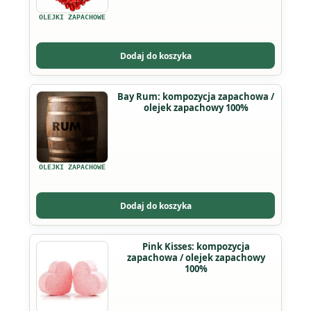
wariantów.
OLEJKI ZAPACHOWE
Opcje
można
Dodaj do koszyka
wybrać
na
Ten
Bay Rum: kompozycja zapachowa /
stronie
olejek zapachowy 100%
produkt
produktu
ma
wiele
wariantów.
OLEJKI ZAPACHOWE
Opcje
można
Dodaj do koszyka
wybrać
na
Ten
Pink Kisses: kompozycja
stronie
zapachowa / olejek zapachowy
produkt
produktu
100%
ma
wiele