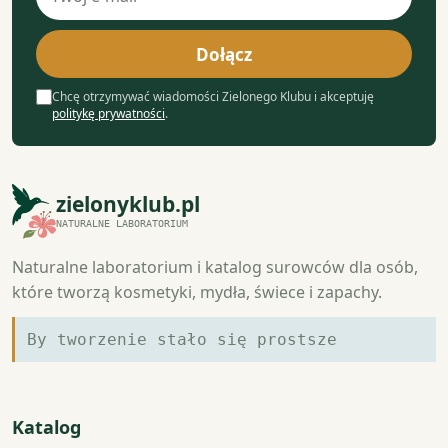
e-
mail
Dołącz
Chcę otrzymywać wiadomości Zielonego Klubu i akceptuję
politykę prywatności
.
zielonyklub.pl
NATURALNE LABORATORIUM
Naturalne laboratorium i katalog surowców dla osób,
które tworzą kosmetyki, mydła, świece i zapachy.
By tworzenie stało się prostsze
Katalog