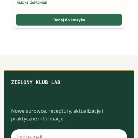
wariantów.
OLEJKI ZAPACHOWE
Opcje
można
Dodaj do koszyka
wybrać
na
stronie
produktu
ZIELONY KLUB LAB
Notatki z naturalnego
laboratorium
Nowe surowce, receptury, aktualizacje i
praktyczne informacje.
Adres