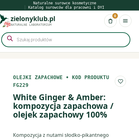
Przejdź
Naturalne surowce kosmetyczne
Katalog surowców dla pracowni i DYI
do
0
zielonyklub.pl
treści
Koszyk
NATURALNE LABORATORIUM
Wyszukiwarka
produktów
OLEJKI ZAPACHOWE
•
KOD PRODUKTU
Do list
FG229
White Ginger & Amber:
kompozycja zapachowa /
olejek zapachowy 100%
Kompozycja z nutami słodko-pikantnego