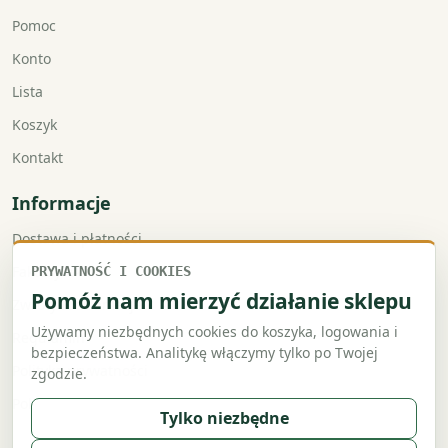
Pomoc
Konto
Lista
Koszyk
Kontakt
Informacje
Dostawa i płatności
Faktury VAT
PRYWATNOŚĆ I COOKIES
Pomóż nam mierzyć działanie sklepu
Zwroty i reklamacje
Używamy niezbędnych cookies do koszyka, logowania i
Regulamin
bezpieczeństwa. Analitykę włączymy tylko po Twojej
Polityka prywatności
zgodzie.
Polityka cookies
Tylko niezbędne