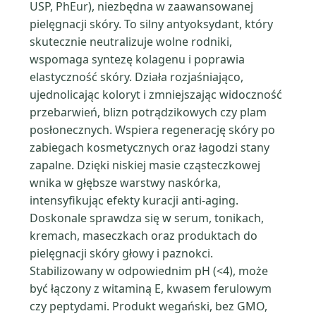
USP, PhEur), niezbędna w zaawansowanej
pielęgnacji skóry. To silny antyoksydant, który
skutecznie neutralizuje wolne rodniki,
wspomaga syntezę kolagenu i poprawia
elastyczność skóry. Działa rozjaśniająco,
ujednolicając koloryt i zmniejszając widoczność
przebarwień, blizn potrądzikowych czy plam
posłonecznych. Wspiera regenerację skóry po
zabiegach kosmetycznych oraz łagodzi stany
zapalne. Dzięki niskiej masie cząsteczkowej
wnika w głębsze warstwy naskórka,
intensyfikując efekty kuracji anti-aging.
Doskonale sprawdza się w serum, tonikach,
kremach, maseczkach oraz produktach do
pielęgnacji skóry głowy i paznokci.
Stabilizowany w odpowiednim pH (<4), może
być łączony z witaminą E, kwasem ferulowym
czy peptydami. Produkt wegański, bez GMO,