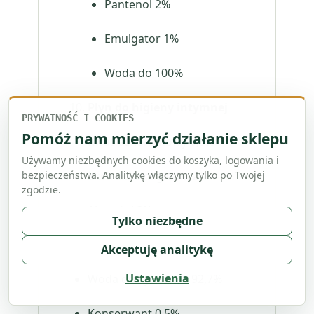
Pantenol 2%
Emulgator 1%
Woda do 100%
Płyn do higieny intymnej
PRYWATNOŚĆ I COOKIES
Pomóż nam mierzyć działanie sklepu
Kwas askorbinowy 0,3%
Używamy niezbędnych cookies do koszyka, logowania i
bezpieczeństwa. Analitykę włączymy tylko po Twojej
Ekstrakt z nagietka 2%
zgodzie.
Aloes żel 3%
Tylko niezbędne
Betaina 2%
Akceptuję analitykę
Ustawienia
Woda destylowana 92,7%
Konserwant 0,5%