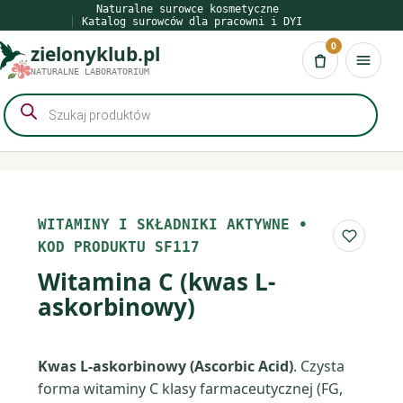
Przejdź
Naturalne surowce kosmetyczne
Katalog surowców dla pracowni i DYI
do
0
zielonyklub.pl
treści
Koszyk
NATURALNE LABORATORIUM
Wyszukiwarka
produktów
WITAMINY I SKŁADNIKI AKTYWNE
•
Do list
KOD PRODUKTU SF117
Witamina C (kwas L-
askorbinowy)
Kwas L-askorbinowy (Ascorbic Acid)
. Czysta
forma witaminy C klasy farmaceutycznej (FG,