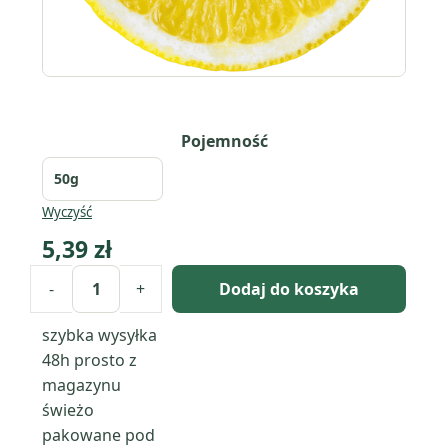
Pojemność
Wyczyść
5,39
zł
-
+
Dodaj do koszyka
ilość
Witamina
szybka wysyłka
C
48h
prosto z
(kwas
magazynu
L-
świeżo
askorbinowy)
pakowane pod