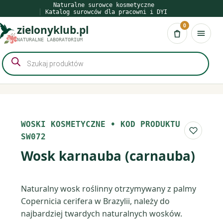
Przejdź
Naturalne surowce kosmetyczne
Katalog surowców dla pracowni i DYI
do
0
zielonyklub.pl
treści
Koszyk
NATURALNE LABORATORIUM
Wyszukiwarka
produktów
WOSKI KOSMETYCZNE
•
KOD PRODUKTU
Do list
SW072
Wosk karnauba (carnauba)
Naturalny wosk roślinny otrzymywany z palmy
Copernicia cerifera w Brazylii, należy do
najbardziej twardych naturalnych wosków.