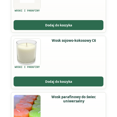
WOSKI I PARAFINY
Dodaj do koszyka
Ten
Wosk sojowo-kokosowy C6
produkt
ma
wiele
wariantów.
WOSKI I PARAFINY
Opcje
można
Dodaj do koszyka
wybrać
na
Wosk parafinowy do świec
stronie
uniwersalny
produktu