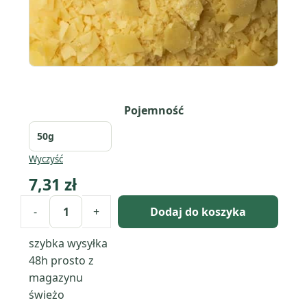
Pojemność
Wyczyść
7,31
zł
-
+
Dodaj do koszyka
ilość
Wosk
szybka wysyłka
karnauba
48h
prosto z
(carnauba)
magazynu
świeżo