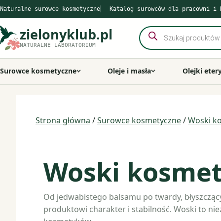
Przejdź
Naturalne surowce kosmetyczne
Katalog surowców dla pracowni i 
do
treści
zielonyklub.pl
Wyszukiwarka
produktów
NATURALNE LABORATORIUM
Surowce kosmetyczne
Oleje i masła
Olejki eter
Strona główna
/
Surowce kosmetyczne
/
Woski k
Woski kosme
Od jedwabistego balsamu po twardy, błyszcząc
produktowi charakter i stabilność. Woski to n