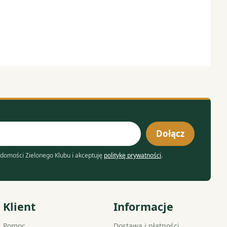
Dołącz
domości Zielonego Klubu i akceptuję
politykę prywatności
.
Klient
Informacje
Pomoc
Dostawa i płatności