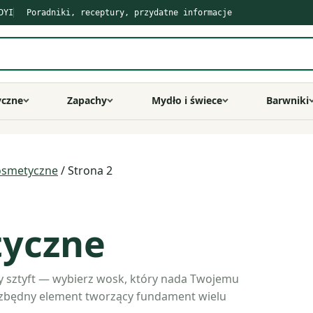
DYI
Poradniki, receptury, przydatne informacje
yczne
Zapachy
Mydło i świece
Barwniki
osmetyczne
/ Strona 2
tyczne
y sztyft — wybierz wosk, który nada Twojemu
iezbędny element tworzący fundament wielu