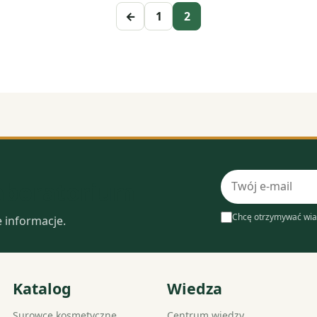
←
1
2
Adres
laboratorium
e-
mail
Chcę otrzymywać wia
e informacje.
Katalog
Wiedza
Surowce kosmetyczne
Centrum wiedzy