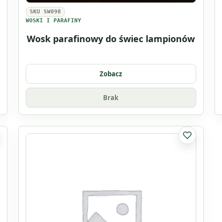
SKU SW098
WOSKI I PARAFINY
Wosk parafinowy do świec lampionów
Zobacz
Brak
listy ulubionych
Do listy u