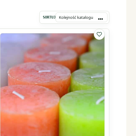
SORTUJ
lubionych
Do listy ulubionyc