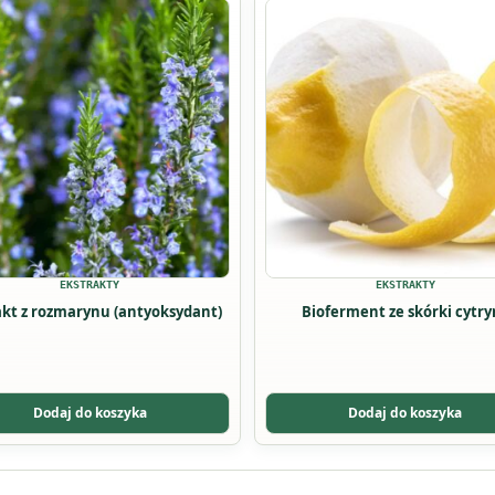
Ten
t
produkt
ma
wiele
tów.
wariantów.
Opcje
można
wybrać
na
stronie
tu
produktu
EKSTRAKTY
EKSTRAKTY
akt z rozmarynu (antyoksydant)
Bioferment ze skórki cytry
Dodaj do koszyka
Dodaj do koszyka