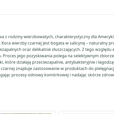
czarnej
wa z rodziny wierzbowatych, charakterystyczny dla Ameryki 
Kora wierzby czarnej jest bogata w salicynę – naturalny p
apalnych oraz delikatnie złuszczających. Z tego względu ek
roces jego pozyskiwania polega na selektywnym zbiorze kor
i, które działają przeciwzapalnie, antybakteryjnie i łagodz
 czarnej znajduje zastosowanie w produktach do pielęgnacji
gając procesy odnowy komórkowej i nadając skórze zdrow