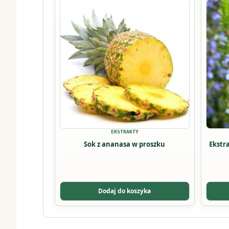
Ten
produk
ma
wiele
warian
Opcje
można
wybrać
na
stronie
produk
EKSTRAKTY
Sok z ananasa w proszku
Ekstr
Dodaj do koszyka