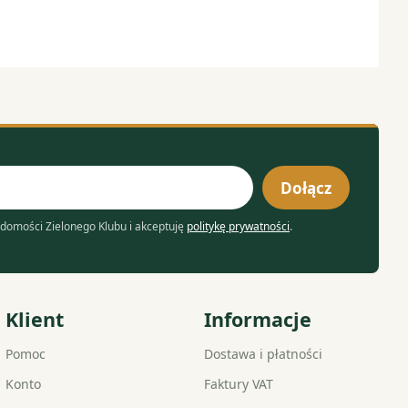
Dołącz
domości Zielonego Klubu i akceptuję
politykę prywatności
.
Klient
Informacje
Pomoc
Dostawa i płatności
Konto
Faktury VAT