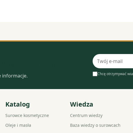
Adres
laboratorium
e-
mail
Chcę otrzymywać wia
e informacje.
Katalog
Wiedza
Surowce kosmetyczne
Centrum wiedzy
Oleje i masła
Baza wiedzy o surowcach