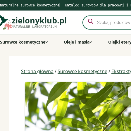
Przejdź
Naturalne surowce kosmetyczne
Katalog surowców dla pracowni i 
do
treści
zielonyklub.pl
Wyszukiwarka
produktów
NATURALNE LABORATORIUM
Surowce kosmetyczne
Oleje i masła
Olejki eter
Strona główna
/
Surowce kosmetyczne
/
Ekstrakt