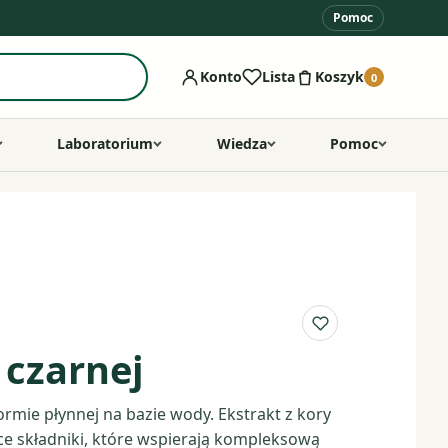
Pomoc
Konto
Lista
Koszyk
0
Laboratorium
Wiedza
Pomoc
Do listy ulubio
 czarnej
ormie płynnej na bazie wody. Ekstrakt z kory
ące składniki, które wspierają kompleksową