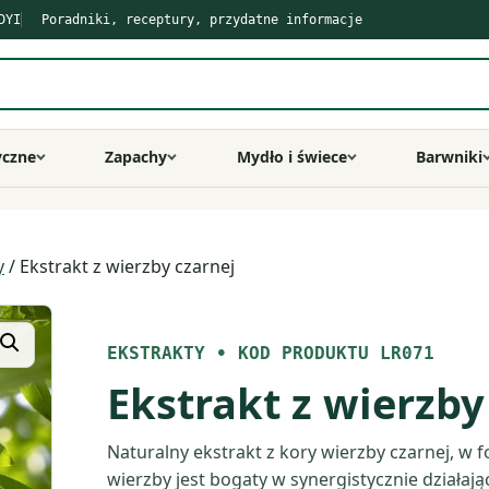
DYI
Poradniki, receptury, przydatne informacje
yczne
Zapachy
Mydło i świece
Barwniki
y
/ Ekstrakt z wierzby czarnej
EKSTRAKTY
•
KOD PRODUKTU LR071
Ekstrakt z wierzby
Naturalny ekstrakt z kory wierzby czarnej, w f
wierzby jest bogaty w synergistycznie działaj