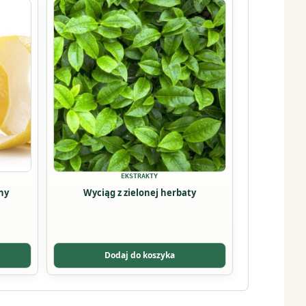
Ten
produkt
ma
wiele
wariantów.
Opcje
można
wybrać
na
stronie
produktu
EKSTRAKTY
ny
Wyciąg z zielonej herbaty
Dodaj do koszyka