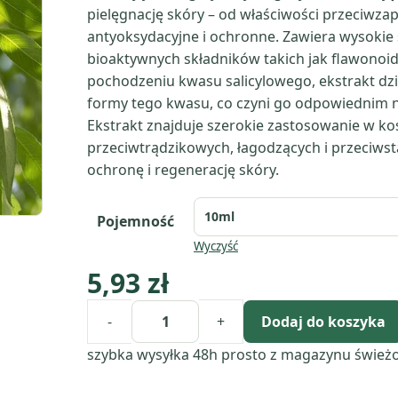
pielęgnację skóry – od właściwości przeciwzap
antyoksydacyjne i ochronne. Zawiera wysokie 
bioaktywnych składników takich jak flawonoidy
pochodzeniu kwasu salicylowego, ekstrakt dzia
formy tego kwasu, co czyni go odpowiednim naw
Ekstrakt znajduje szerokie zastosowanie w k
przeciwtrądzikowych, łagodzących i przeciw
ochronę i regenerację skóry.
Pojemność
Wyczyść
5,93
zł
-
+
Dodaj do koszyka
ilość
Ekstrakt
szybka wysyłka 48h
prosto z magazynu
śwież
z
wierzby