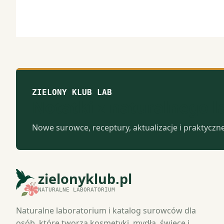
ZIELONY KLUB LAB
Notatki z naturalnego 
Nowe surowce, receptury, aktualizacje i praktyczn
zielonyklub.pl
NATURALNE LABORATORIUM
Naturalne laboratorium i katalog surowców dla
osób, które tworzą kosmetyki, mydła, świece i