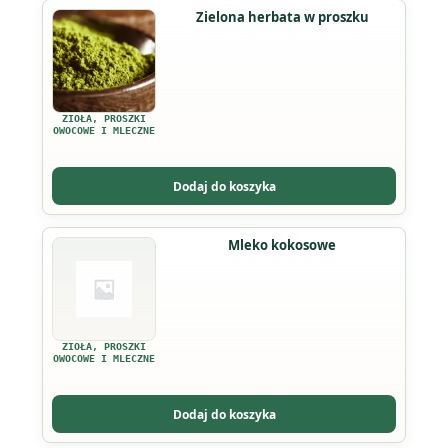
Ten
Zielona herbata w proszku
produkt
ma
wiele
wariantów.
ZIOŁA, PROSZKI
Opcje
OWOCOWE I MLECZNE
można
wybrać
Dodaj do koszyka
na
stronie
Mleko kokosowe
produktu
ZIOŁA, PROSZKI
OWOCOWE I MLECZNE
Dodaj do koszyka