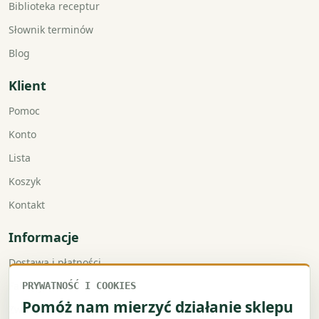
Biblioteka receptur
Słownik terminów
Blog
Klient
Pomoc
Konto
Lista
Koszyk
Kontakt
Informacje
Dostawa i płatności
Faktury VAT
PRYWATNOŚĆ I COOKIES
Pomóż nam mierzyć działanie sklepu
Zwroty i reklamacje