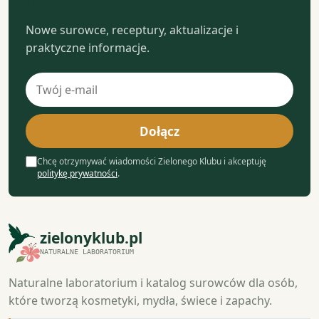
laboratorium
Nowe surowce, receptury, aktualizacje i
praktyczne informacje.
Adres
e-
mail
Dołącz
Chcę otrzymywać wiadomości Zielonego Klubu i akceptuję
politykę prywatności
.
zielonyklub.pl
NATURALNE LABORATORIUM
Naturalne laboratorium i katalog surowców dla osób,
które tworzą kosmetyki, mydła, świece i zapachy.