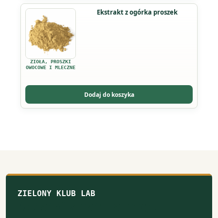
Ten
Ekstrakt z ogórka proszek
produkt
ma
wiele
wariantów.
ZIOŁA, PROSZKI
Opcje
OWOCOWE I MLECZNE
można
wybrać
Dodaj do koszyka
na
stronie
produktu
ZIELONY KLUB LAB
Notatki z naturalnego