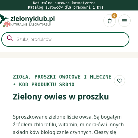
Przejdź
Naturalne surowce kosmetyczne
Katalog surowców dla pracowni i DYI
do
0
zielonyklub.pl
treści
Koszyk
NATURALNE LABORATORIUM
Wyszukiwarka
produktów
ZIOŁA, PROSZKI OWOCOWE I MLECZNE
Do list
•
KOD PRODUKTU SR040
Zielony owies w proszku
Sproszkowane zielone liście owsa. Są bogatym
źródłem chlorofilu, witamin, minerałów i innych
składników biologicznie czynnych. Cieszy się