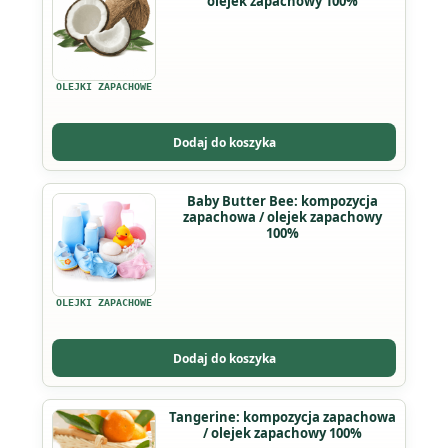
olejek zapachowy 100%
produkt
ma
wiele
wariantów.
OLEJKI ZAPACHOWE
Opcje
można
Dodaj do koszyka
wybrać
na
Ten
Baby Butter Bee: kompozycja
stronie
zapachowa / olejek zapachowy
produkt
produktu
100%
ma
wiele
wariantów.
OLEJKI ZAPACHOWE
Opcje
można
Dodaj do koszyka
wybrać
na
Ten
Tangerine: kompozycja zapachowa
stronie
/ olejek zapachowy 100%
produkt
produktu