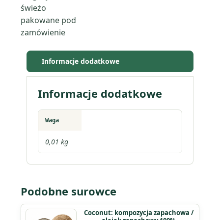
zapachowa
świeżo
/
pakowane pod
olejek
zamówienie
zapachowy
100%
Informacje dodatkowe
Informacje dodatkowe
Waga
0,01 kg
Podobne surowce
Ten
Coconut: kompozycja zapachowa /