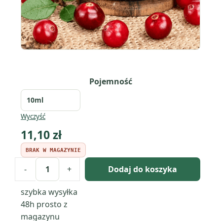
Pojemność
Wyczyść
11,10
zł
BRAK W MAGAZYNIE
-
+
Dodaj do koszyka
ilość
Jewelled
szybka wysyłka
Crandberry:
48h
prosto z
kompozycja
magazynu