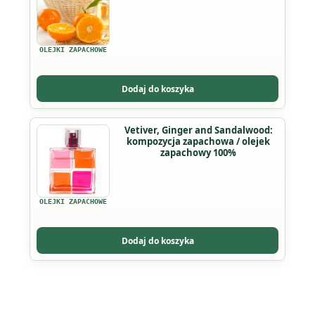
ma
wiele
wariantów.
OLEJKI ZAPACHOWE
Opcje
można
Dodaj do koszyka
wybrać
na
Vetiver, Ginger and Sandalwood:
stronie
kompozycja zapachowa / olejek
produktu
zapachowy 100%
OLEJKI ZAPACHOWE
Dodaj do koszyka