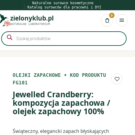
Przejdź
Naturalne surowce kosmetyczne
Katalog surowców dla pracowni i DYI
do
0
zielonyklub.pl
treści
Koszyk
NATURALNE LABORATORIUM
Wyszukiwarka
produktów
OLEJKI ZAPACHOWE
•
KOD PRODUKTU
Do list
FG101
Jewelled Crandberry:
kompozycja zapachowa /
olejek zapachowy 100%
Świąteczny, elegancki zapach błyskających