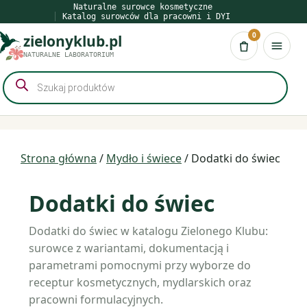
Przejdź
Naturalne surowce kosmetyczne
Katalog surowców dla pracowni i DYI
do
0
zielonyklub.pl
treści
Koszyk
NATURALNE LABORATORIUM
Wyszukiwarka
produktów
Strona główna
/
Mydło i świece
/ Dodatki do świec
Dodatki do świec
Dodatki do świec w katalogu Zielonego Klubu:
surowce z wariantami, dokumentacją i
parametrami pomocnymi przy wyborze do
receptur kosmetycznych, mydlarskich oraz
pracowni formulacyjnych.