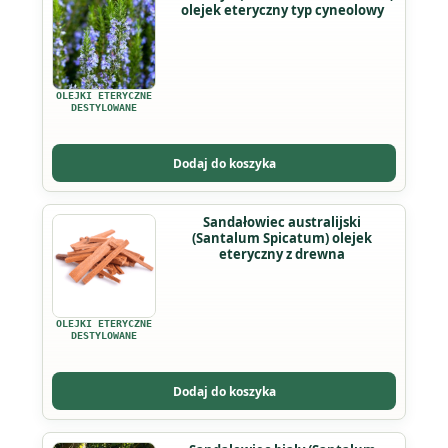
olejek eteryczny typ cyneolowy
produkt
ma
wiele
wariantów.
OLEJKI ETERYCZNE
Opcje
DESTYLOWANE
można
wybrać
Dodaj do koszyka
na
stronie
Ten
Sandałowiec australijski
produktu
(Santalum Spicatum) olejek
produkt
eteryczny z drewna
ma
wiele
wariantów.
OLEJKI ETERYCZNE
Opcje
DESTYLOWANE
można
wybrać
Dodaj do koszyka
na
stronie
Ten