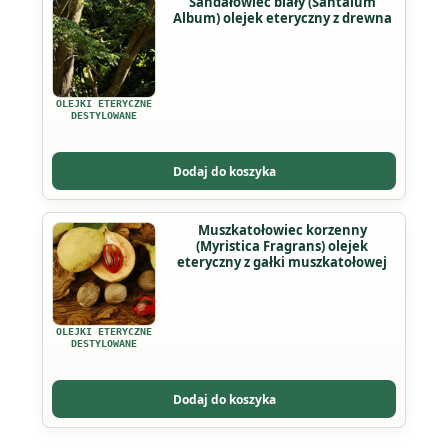
Sandałowiec biały (Santalum
produktu
Album) olejek eteryczny z drewna
produkt
ma
wiele
wariantów.
OLEJKI ETERYCZNE
Opcje
DESTYLOWANE
można
wybrać
Dodaj do koszyka
na
stronie
Ten
Muszkatołowiec korzenny
produktu
(Myristica Fragrans) olejek
produkt
eteryczny z gałki muszkatołowej
ma
wiele
wariantów.
OLEJKI ETERYCZNE
Opcje
DESTYLOWANE
można
wybrać
Dodaj do koszyka
na