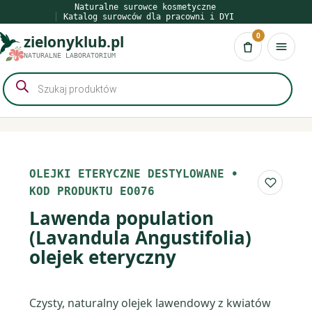
Przejdź
Naturalne surowce kosmetyczne
Katalog surowców dla pracowni i DYI
do
0
zielonyklub.pl
treści
Koszyk
NATURALNE LABORATORIUM
Wyszukiwarka
produktów
OLEJKI ETERYCZNE DESTYLOWANE
•
Do list
KOD PRODUKTU EO076
Lawenda population
(Lavandula Angustifolia)
olejek eteryczny
Czysty, naturalny olejek lawendowy z kwiatów