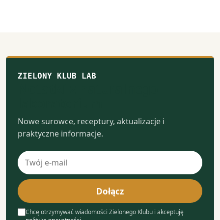
stronie
produktu
ZIELONY KLUB LAB
Notatki z naturalnego
laboratorium
Nowe surowce, receptury, aktualizacje i
praktyczne informacje.
Adres
e-
mail
Dołącz
Chcę otrzymywać wiadomości Zielonego Klubu i akceptuję