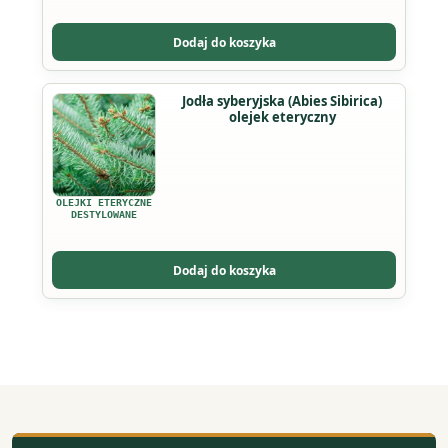
można
wybrać
Dodaj do koszyka
na
stronie
Ten
Jodła syberyjska (Abies Sibirica)
produktu
olejek eteryczny
produkt
ma
wiele
wariantów.
OLEJKI ETERYCZNE
Opcje
DESTYLOWANE
można
wybrać
Dodaj do koszyka
na
stronie
produktu