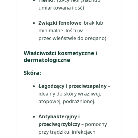
Tlenki
: 1,8-cyneol (ślad lub
umiarkowana ilość)
Związki fenolowe
: brak lub
minimalne ilości (w
przeciwieństwie do oregano)
Właściwości kosmetyczne i
dermatologiczne
Skóra:
Łagodzący i przeciwzapalny
–
idealny do skóry wrażliwej,
atopowej, podrażnionej.
Antybakteryjny i
przeciwgrzybiczy
– pomocny
przy trądziku, infekcjach