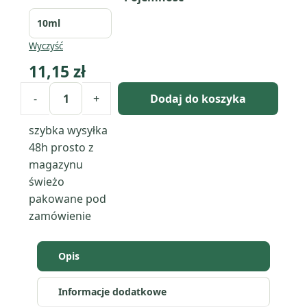
Wyczyść
11,15
zł
-
+
Dodaj do koszyka
ilość
Majeranek
szybka wysyłka
słodki
48h
prosto z
(Origanum
magazynu
Majorana)
świeżo
olejek
pakowane pod
eteryczny
zamówienie
Opis
Informacje dodatkowe