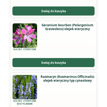
można
wybrać
Dodaj do koszyka
na
stronie
Ten
Geranium bourbon (Pelargonium
produktu
Graveolens) olejek eteryczny
produkt
ma
wiele
wariantów.
OLEJKI ETERYCZNE
Opcje
można
Dodaj do koszyka
wybrać
na
Ten
Rozmaryn (Rosmarinus Officinalis)
stronie
olejek eteryczny typ cyneolowy
produkt
produktu
ma
wiele
wariantów.
OLEJKI ETERYCZNE
Opcje
DESTYLOWANE