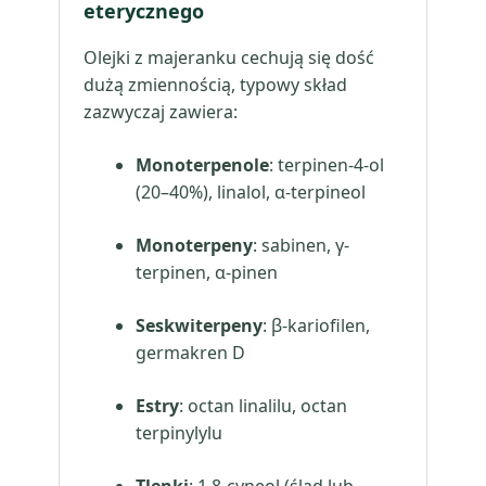
eterycznego
Olejki z majeranku cechują się dość
dużą zmiennością, typowy skład
zazwyczaj zawiera:
Monoterpenole
: terpinen-4-ol
(20–40%), linalol, α-terpineol
Monoterpeny
: sabinen, γ-
terpinen, α-pinen
Seskwiterpeny
: β-kariofilen,
germakren D
Estry
: octan linalilu, octan
terpinylylu