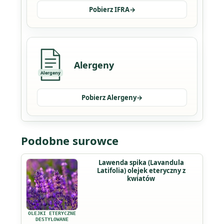
Pobierz IFRA
→
Alergeny
Alergeny
Pobierz Alergeny
→
Podobne surowce
Ten
Lawenda spika (Lavandula
Latifolia) olejek eteryczny z
produkt
kwiatów
ma
wiele
wariantów.
OLEJKI ETERYCZNE
Opcje
DESTYLOWANE