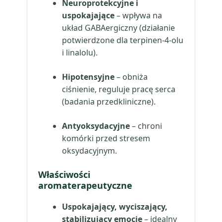
Neuroprotekcyjne i
uspokajające
– wpływa na
układ GABAergiczny (działanie
potwierdzone dla terpinen-4-olu
i linalolu).
Hipotensyjne
– obniża
ciśnienie, reguluje pracę serca
(badania przedkliniczne).
Antyoksydacyjne
– chroni
komórki przed stresem
oksydacyjnym.
Właściwości
aromaterapeutyczne
Uspokajający, wyciszający,
stabilizujący emocje
– idealny