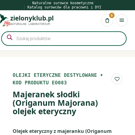
Przejdź
Naturalne surowce kosmetyczne
Katalog surowców dla pracowni i DYI
do
0
zielonyklub.pl
treści
Koszyk
NATURALNE LABORATORIUM
Wyszukiwarka
produktów
OLEJKI ETERYCZNE DESTYLOWANE
•
Do list
KOD PRODUKTU EO083
Majeranek słodki
(Origanum Majorana)
olejek eteryczny
Olejek eteryczny z majeranku (Origanum