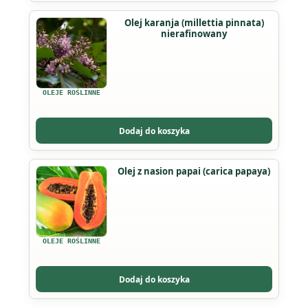
na
Ten
Olej karanja (millettia pinnata)
stronie
nierafinowany
produkt
produktu
ma
wiele
wariantów.
OLEJE ROŚLINNE
Opcje
można
Dodaj do koszyka
wybrać
na
Ten
Olej z nasion papai (carica papaya)
stronie
produkt
produktu
ma
wiele
wariantów.
OLEJE ROŚLINNE
Opcje
można
Dodaj do koszyka
wybrać
na