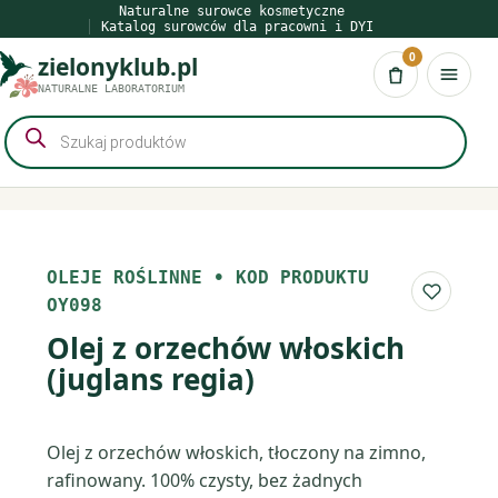
Przejdź
Naturalne surowce kosmetyczne
Katalog surowców dla pracowni i DYI
do
0
zielonyklub.pl
treści
Koszyk
NATURALNE LABORATORIUM
Wyszukiwarka
produktów
OLEJE ROŚLINNE
•
KOD PRODUKTU
Do list
OY098
Olej z orzechów włoskich
(juglans regia)
Olej z orzechów włoskich, tłoczony na zimno,
rafinowany. 100% czysty, bez żadnych