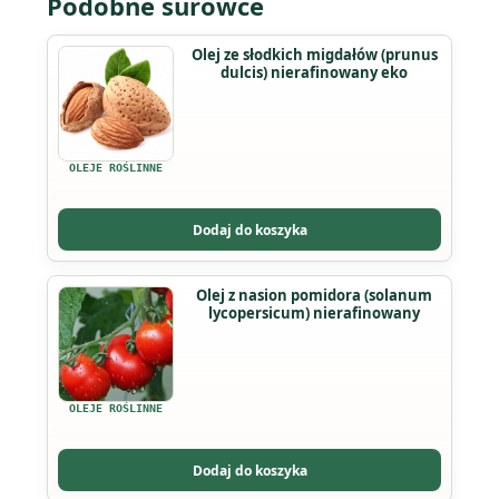
Podobne surowce
Ten
Olej ze słodkich migdałów (prunus
dulcis) nierafinowany eko
produkt
ma
wiele
wariantów.
OLEJE ROŚLINNE
Opcje
można
Dodaj do koszyka
wybrać
na
Ten
Olej z nasion pomidora (solanum
stronie
lycopersicum) nierafinowany
produkt
produktu
ma
wiele
wariantów.
OLEJE ROŚLINNE
Opcje
można
Dodaj do koszyka
wybrać