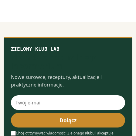
stronie
produktu
ZIELONY KLUB LAB
Notatki z naturalnego
laboratorium
Nowe surowce, receptury, aktualizacje i
praktyczne informacje.
Adres
e-
mail
Dołącz
Chcę otrzymywać wiadomości Zielonego Klubu i akceptuję