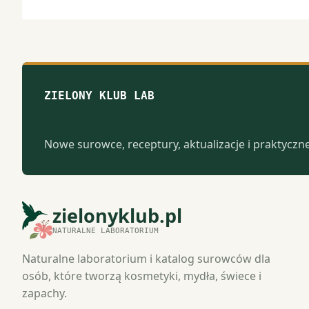
ZIELONY KLUB LAB
Notatki z naturalnego 
Nowe surowce, receptury, aktualizacje i praktyczn
zielonyklub.pl
NATURALNE LABORATORIUM
Naturalne laboratorium i katalog surowców dla
osób, które tworzą kosmetyki, mydła, świece i
zapachy.