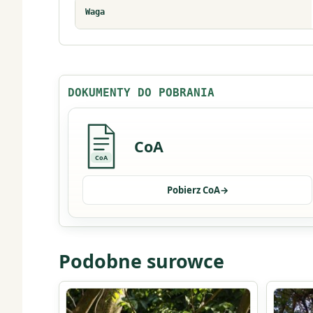
Waga
DOKUMENTY DO POBRANIA
CoA
CoA
Pobierz CoA
→
Podobne surowce
Ten
Ten
produkt
produkt