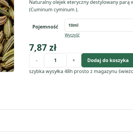
Naturalny olejek eteryczny destylowany parą
(Cuminum cyminum ).
Pojemność
Wyczyść
7,87
zł
-
+
Dodaj do koszyka
ilość
Kmin
szybka wysyłka 48h
prosto z magazynu
śwież
rzymski
(Cuminum
Cyminum)
olejek
eteryczny
z
nasion