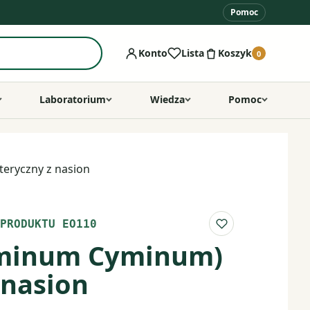
Pomoc
Konto
Lista
Koszyk
0
Laboratorium
Wiedza
Pomoc
eryczny z nasion
PRODUKTU EO110
Do listy ulubio
uminum Cyminum)
 nasion