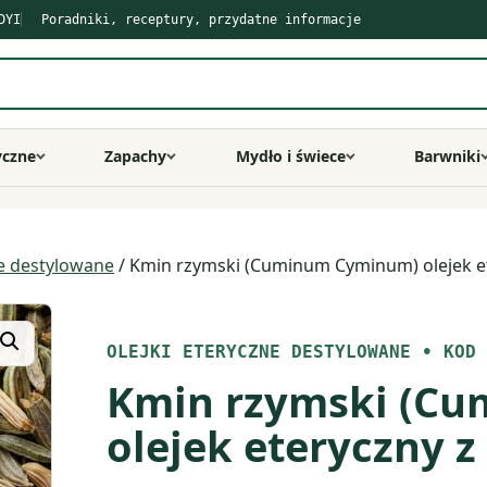
DYI
Poradniki, receptury, przydatne informacje
yczne
Zapachy
Mydło i świece
Barwniki
ne destylowane
/ Kmin rzymski (Cuminum Cyminum) olejek et
OLEJKI ETERYCZNE DESTYLOWANE
•
KOD 
Kmin rzymski (C
olejek eteryczny z