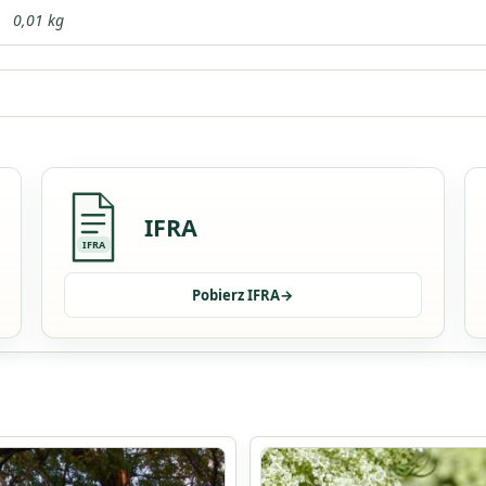
0,01 kg
IFRA
IFRA
Pobierz IFRA
→
Ten
produkt