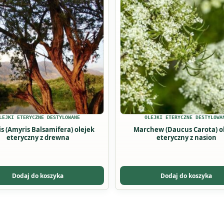
ma
wiele
ów.
wariantów.
Opcje
można
wybrać
na
stronie
u
produktu
LEJKI ETERYCZNE DESTYLOWANE
OLEJKI ETERYCZNE DESTYLOWA
) olejek
Marchew (Daucus Carota) olejek
eteryczny z drewna
eteryczny z nasion
Dodaj do koszyka
Dodaj do koszyka