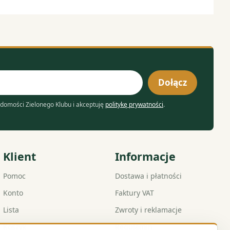
Dołącz
domości Zielonego Klubu i akceptuję
politykę prywatności
.
Klient
Informacje
Pomoc
Dostawa i płatności
Konto
Faktury VAT
Lista
Zwroty i reklamacje
Koszyk
Regulamin