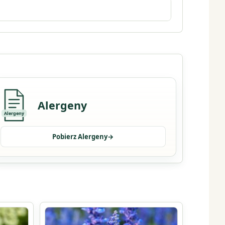
Alergeny
Alergeny
Pobierz Alergeny
→
Ten
produkt