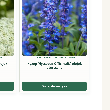
ma
wiele
wariantów.
Opcje
można
wybrać
na
stronie
produktu
NE
OLEJKI ETERYCZNE DESTYLOWANE
Hyzop (Hyssopus Officinalis) olejek
eteryczny
Dodaj do koszyka