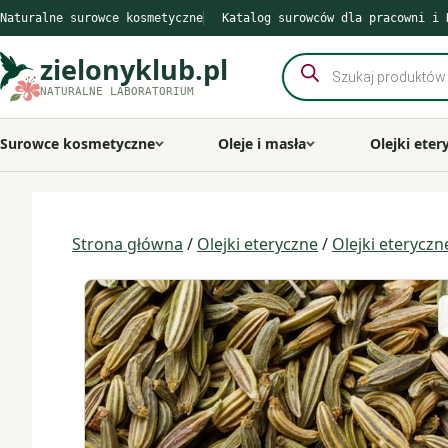
Przejdź
Naturalne surowce kosmetyczne
Katalog surowców dla pracowni i 
do
treści
zielonyklub.pl
Wyszukiwarka
produktów
NATURALNE LABORATORIUM
Surowce kosmetyczne
Oleje i masła
Olejki eter
Strona główna
/
Olejki eteryczne
/
Olejki eterycz