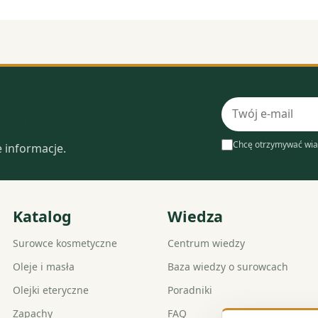
Adres
laboratorium
e-
mail
Chcę otrzymywać wia
e informacje.
Katalog
Wiedza
Surowce kosmetyczne
Centrum wiedzy
Oleje i masła
Baza wiedzy o surowcach
Olejki eteryczne
Poradniki
Zapachy
FAQ