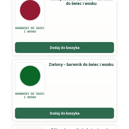
do świec i wosku
BARWNIKI DO ŚWIEC
I WOSKU
Dodaj do koszyka
Ten
Zielony – barwnik do świec i wosku
produkt
ma
wiele
wariantów.
BARWNIKI DO ŚWIEC
Opcje
I WOSKU
można
wybrać
Dodaj do koszyka
na
stronie
Ten