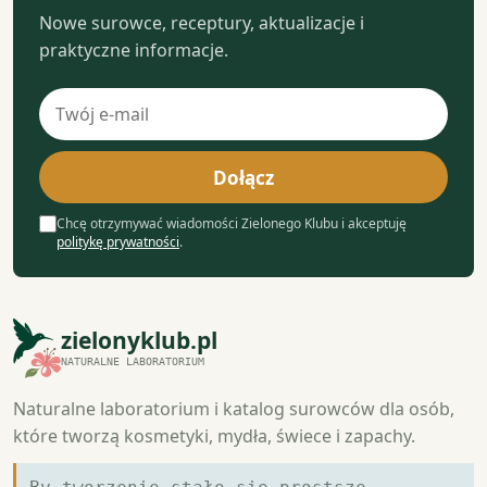
Nowe surowce, receptury, aktualizacje i
praktyczne informacje.
Adres
e-
mail
Dołącz
Chcę otrzymywać wiadomości Zielonego Klubu i akceptuję
politykę prywatności
.
zielonyklub.pl
NATURALNE LABORATORIUM
Naturalne laboratorium i katalog surowców dla osób,
które tworzą kosmetyki, mydła, świece i zapachy.