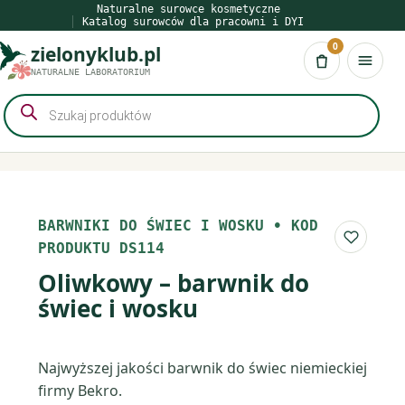
Przejdź
Naturalne surowce kosmetyczne
Katalog surowców dla pracowni i DYI
do
0
zielonyklub.pl
treści
Koszyk
NATURALNE LABORATORIUM
Wyszukiwarka
produktów
BARWNIKI DO ŚWIEC I WOSKU
•
KOD
Do list
PRODUKTU DS114
Oliwkowy – barwnik do
świec i wosku
Najwyższej jakości barwnik do świec niemieckiej
firmy Bekro.