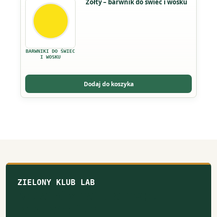
Żółty – barwnik do świec i wosku
produktu
produkt
ma
wiele
wariantów.
BARWNIKI DO ŚWIEC
Opcje
I WOSKU
można
wybrać
Dodaj do koszyka
na
stronie
produktu
ZIELONY KLUB LAB
Notatki z naturalnego
laboratorium