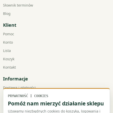
Słownik terminów
Blog
Klient
Pomoc
Konto
Lista
Koszyk
Kontakt
Informacje
Dostawa i płatności
Faktury VAT
PRYWATNOŚĆ I COOKIES
Pomóż nam mierzyć działanie sklepu
Zwroty i reklamacje
Używamy niezbędnych cookies do koszyka, logowania i
Regulamin