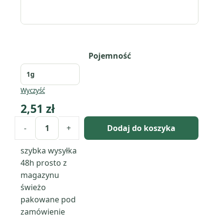
Pojemność
Wyczyść
2,51
zł
-
+
Dodaj do koszyka
ilość
Oliwkowy
szybka wysyłka
-
48h
prosto z
barwnik
magazynu
do
świeżo
świec
pakowane pod
i
zamówienie
wosku