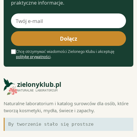
praktyczne informacje.
Adres
e-
mail
Dołącz
Chcę otrzymywać wiadomości Zielonego Klubu i akceptuję
politykę prywatności
.
zielonyklub.pl
NATURALNE LABORATORIUM
Naturalne laboratorium i katalog surowców dla osób, które
tworzą kosmetyki, mydła, świece i zapachy.
By tworzenie stało się prostsze