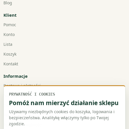
Blog
Klient
Pomoc
Konto
Lista
Koszyk
Kontakt
Informacje
Dostawa i płatności
PRYWATNOŚĆ I COOKIES
Faktury VAT
Pomóż nam mierzyć działanie sklepu
Zwroty i reklamacje
Używamy niezbędnych cookies do koszyka, logowania i
Regulamin
bezpieczeństwa. Analitykę włączymy tylko po Twojej
zgodzie.
Polityka prywatności