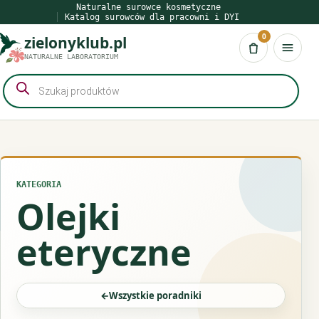
Przejdź
Naturalne surowce kosmetyczne
Katalog surowców dla pracowni i DYI
do
0
zielonyklub.pl
treści
Koszyk
NATURALNE LABORATORIUM
Wyszukiwarka
produktów
KATEGORIA
Olejki
eteryczne
←
Wszystkie poradniki