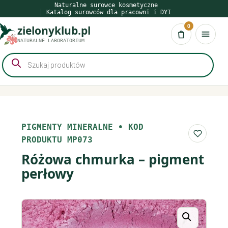
Przejdź
Naturalne surowce kosmetyczne
Katalog surowców dla pracowni i DYI
do
0
zielonyklub.pl
treści
Koszyk
NATURALNE LABORATORIUM
Wyszukiwarka
produktów
PIGMENTY MINERALNE
•
KOD
Do list
PRODUKTU MP073
Różowa chmurka – pigment
perłowy