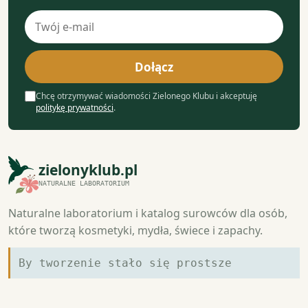
Adres
e-
mail
Dołącz
Chcę otrzymywać wiadomości Zielonego Klubu i akceptuję
politykę prywatności
.
zielonyklub.pl
NATURALNE LABORATORIUM
Naturalne laboratorium i katalog surowców dla osób,
które tworzą kosmetyki, mydła, świece i zapachy.
By tworzenie stało się prostsze