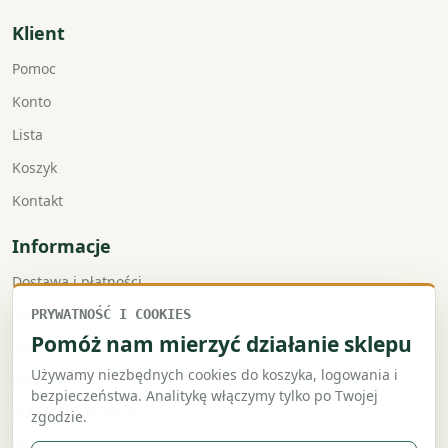
Klient
Pomoc
Konto
Lista
Koszyk
Kontakt
Informacje
Dostawa i płatności
Faktury VAT
PRYWATNOŚĆ I COOKIES
Pomóż nam mierzyć działanie sklepu
Zwroty i reklamacje
Używamy niezbędnych cookies do koszyka, logowania i
Regulamin
bezpieczeństwa. Analitykę włączymy tylko po Twojej
Polityka prywatności
zgodzie.
Polityka cookies