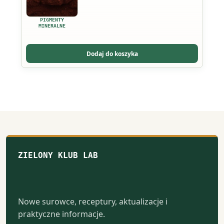
wiele
wariantów.
PIGMENTY
Opcje
MINERALNE
można
wybrać
Dodaj do koszyka
na
stronie
produktu
ZIELONY KLUB LAB
Notatki z naturalnego
laboratorium
Nowe surowce, receptury, aktualizacje i
praktyczne informacje.