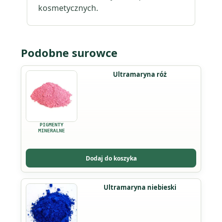
kosmetycznych.
Podobne surowce
Ultramaryna róż
PIGMENTY
MINERALNE
Dodaj do koszyka
Ten
Ultramaryna niebieski
produkt
ma
wiele