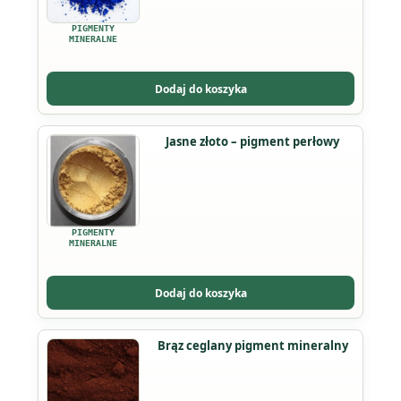
wariantów.
PIGMENTY
Opcje
MINERALNE
można
wybrać
Dodaj do koszyka
na
stronie
Ten
Jasne złoto – pigment perłowy
produktu
produkt
ma
wiele
wariantów.
PIGMENTY
Opcje
MINERALNE
można
wybrać
Dodaj do koszyka
na
stronie
Ten
Brąz ceglany pigment mineralny
produktu
produkt
ma