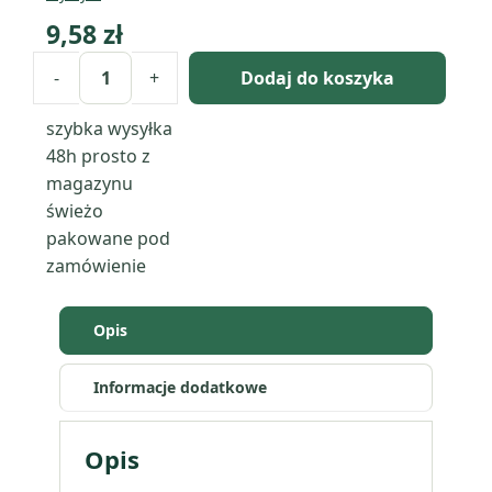
9,58
zł
-
+
Dodaj do koszyka
ilość
Różowa
szybka wysyłka
chmurka
48h
prosto z
-
magazynu
pigment
świeżo
perłowy
pakowane pod
zamówienie
Opis
Informacje dodatkowe
Opis