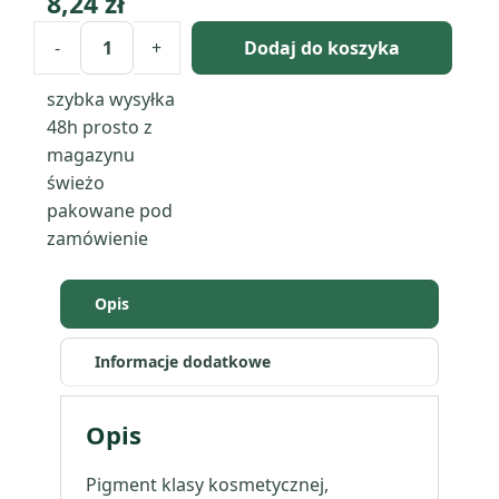
8,24
zł
-
+
Dodaj do koszyka
ilość
Ultramaryna
szybka wysyłka
niebieski
48h
prosto z
magazynu
świeżo
pakowane pod
zamówienie
Opis
Informacje dodatkowe
Opis
Pigment klasy kosmetycznej,