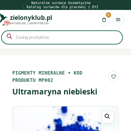
Przejdź
Naturalne surowce kosmetyczne
Katalog surowców dla pracowni i DYI
do
0
zielonyklub.pl
treści
Koszyk
NATURALNE LABORATORIUM
Wyszukiwarka
produktów
PIGMENTY MINERALNE
•
KOD
Do list
PRODUKTU MP002
Ultramaryna niebieski