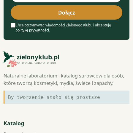
mail
Dołącz
Chcę otrzymywać wiadomości Zielonego Klubu i akceptuję
politykę prywatności
.
zielonyklub.pl
NATURALNE LABORATORIUM
Naturalne laboratorium i katalog surowców dla osób,
które tworzą kosmetyki, mydła, świece i zapachy.
By tworzenie stało się prostsze
Katalog