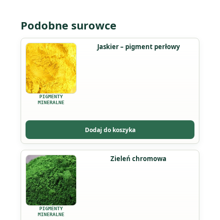
Podobne surowce
Ten
Jaskier – pigment perłowy
produkt
ma
wiele
wariantów.
PIGMENTY
Opcje
MINERALNE
można
wybrać
Dodaj do koszyka
na
stronie
Ten
Zieleń chromowa
produktu
produkt
ma
wiele
wariantów.
PIGMENTY
Opcje
MINERALNE