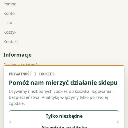
Pomoc
Konto
Lista
Koszyk
Kontakt
Informacje
Dostawa i płatności
Faktury VAT
PRYWATNOŚĆ I COOKIES
Pomóż nam mierzyć działanie sklepu
Zwroty i reklamacje
Używamy niezbędnych cookies do koszyka, logowania i
Regulamin
bezpieczeństwa. Analitykę włączymy tylko po Twojej
Polityka prywatności
zgodzie.
Polityka cookies
Tylko niezbędne
Akceptuję analitykę