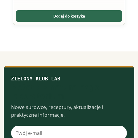
Opcje
można
wybrać
Dodaj do koszyka
na
stronie
produktu
ZIELONY KLUB LAB
Notatki z naturalnego
laboratorium
Nowe surowce, receptury, aktualizacje i
praktyczne informacje.
Adres
e-