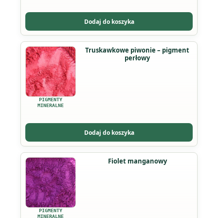
można
wybrać
Dodaj do koszyka
na
stronie
Ten
Truskawkowe piwonie – pigment
produktu
perłowy
produkt
ma
wiele
wariantów.
PIGMENTY
Opcje
MINERALNE
można
wybrać
Dodaj do koszyka
na
stronie
Ten
Fiolet manganowy
produktu
produkt
ma
wiele
wariantów.
PIGMENTY
MINERALNE