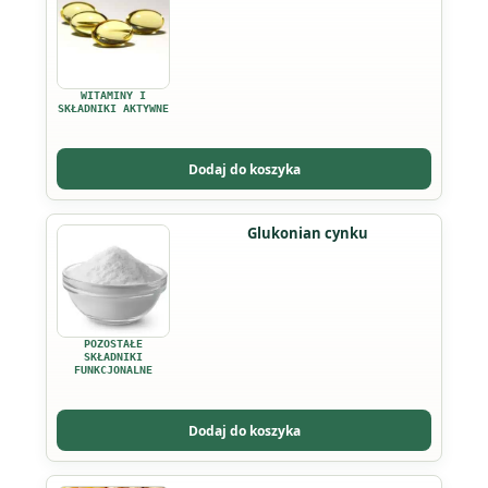
WITAMINY I
SKŁADNIKI AKTYWNE
Dodaj do koszyka
Ten
Glukonian cynku
produkt
ma
wiele
wariantów.
POZOSTAŁE
Opcje
SKŁADNIKI
FUNKCJONALNE
można
wybrać
Dodaj do koszyka
na
stronie