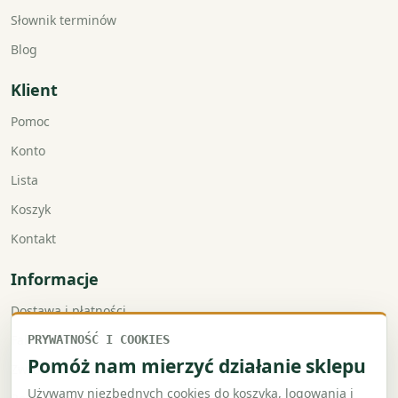
Słownik terminów
Blog
Klient
Pomoc
Konto
Lista
Koszyk
Kontakt
Informacje
Dostawa i płatności
Faktury VAT
PRYWATNOŚĆ I COOKIES
Pomóż nam mierzyć działanie sklepu
Zwroty i reklamacje
Używamy niezbędnych cookies do koszyka, logowania i