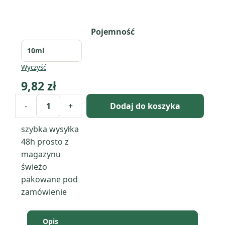
Pojemność
Wyczyść
9,82
zł
-
+
Dodaj do koszyka
ilość
Witamina
szybka wysyłka
E
48h
prosto z
naturalna
magazynu
świeżo
pakowane pod
zamówienie
Opis