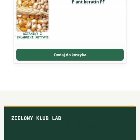
Plant keratin PF
produktu
WITAMINY I
SKŁADNIKI AKTYWNE
Dodaj do koszyka
ZIELONY KLUB LAB
Notatki z naturalnego
laboratorium