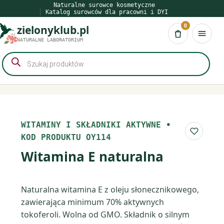
Przejdź
Naturalne surowce kosmetyczne
Katalog surowców dla pracowni i DYI
do
0
zielonyklub.pl
treści
Koszyk
NATURALNE LABORATORIUM
Wyszukiwarka
produktów
WITAMINY I SKŁADNIKI AKTYWNE
•
Do list
KOD PRODUKTU OY114
Witamina E naturalna
Naturalna witamina E z oleju słonecznikowego,
zawierająca minimum 70% aktywnych
tokoferoli. Wolna od GMO. Składnik o silnym