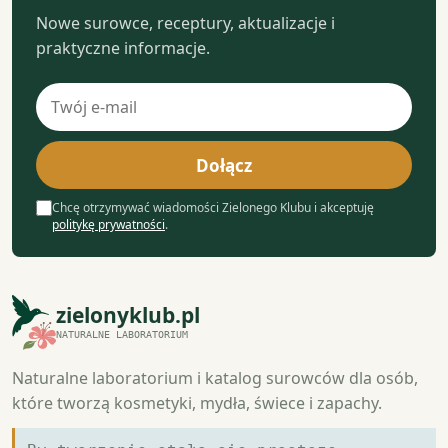
Nowe surowce, receptury, aktualizacje i
praktyczne informacje.
Adres
e-
mail
Dołącz
Chcę otrzymywać wiadomości Zielonego Klubu i akceptuję
politykę prywatności
.
zielonyklub.pl
NATURALNE LABORATORIUM
Naturalne laboratorium i katalog surowców dla osób,
które tworzą kosmetyki, mydła, świece i zapachy.