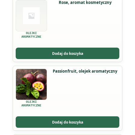
Rose, aromat kosmetyczny
OLEJKI
AROMATYCZNE
Dodaj do koszyka
Ten
Passionfruit, olejek aromatyczny
produkt
ma
wiele
wariantów.
OLEJKI
Opcje
AROMATYCZNE
można
wybrać
Dodaj do koszyka
na