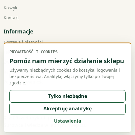
Koszyk
Kontakt
Informacje
Dostawa i płatności
Faktury VAT
PRYWATNOŚĆ I COOKIES
Pomóż nam mierzyć działanie sklepu
Zwroty i reklamacje
Używamy niezbędnych cookies do koszyka, logowania i
Regulamin
bezpieczeństwa. Analitykę włączymy tylko po Twojej
Polityka prywatności
zgodzie.
Polityka cookies
Tylko niezbędne
Akceptuję analitykę
© 2026 zielonyklub.pl
Ustawienia
Surowce i wiedza w jednym miejscu.