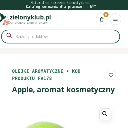
Przejdź
Naturalne surowce kosmetyczne
Katalog surowców dla pracowni i DYI
do
0
zielonyklub.pl
treści
Koszyk
NATURALNE LABORATORIUM
Wyszukiwarka
produktów
OLEJKI AROMATYCZNE
•
KOD
Do list
PRODUKTU FV178
Apple, aromat kosmetyczny