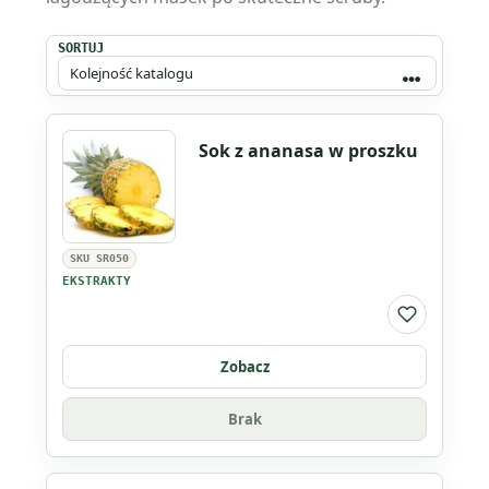
SORTUJ
Sok z ananasa w proszku
SKU SR050
EKSTRAKTY
Do listy ul
Zobacz
Brak