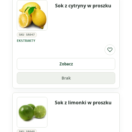
Sok z cytryny w proszku
SKU SR047
EKSTRAKTY
Do listy ul
Zobacz
Brak
Sok z limonki w proszku
SKU SR048