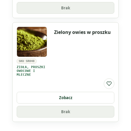
Brak
Zielony owies w proszku
SKU SR040
ZIOŁA, PROSZKI
OWOCOWE I
MLECZNE
Do listy ul
Zobacz
Brak