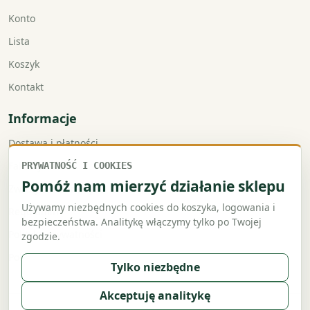
Konto
Lista
Koszyk
Kontakt
Informacje
Dostawa i płatności
Faktury VAT
PRYWATNOŚĆ I COOKIES
Pomóż nam mierzyć działanie sklepu
Zwroty i reklamacje
Używamy niezbędnych cookies do koszyka, logowania i
Regulamin
bezpieczeństwa. Analitykę włączymy tylko po Twojej
Polityka prywatności
zgodzie.
Polityka cookies
Tylko niezbędne
Akceptuję analitykę