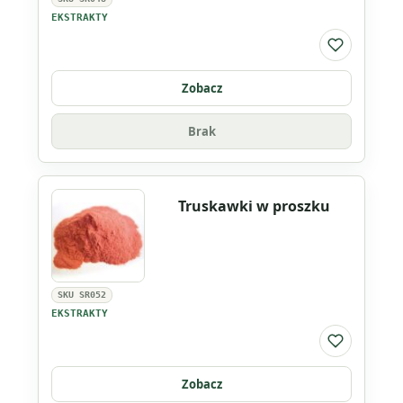
EKSTRAKTY
Do listy ul
Zobacz
Brak
Truskawki w proszku
SKU SR052
EKSTRAKTY
Do listy ul
Zobacz