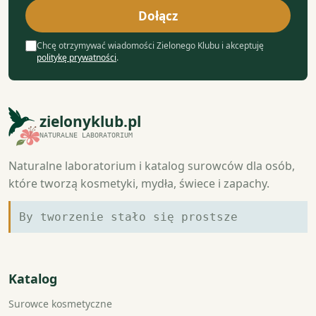
mail
Dołącz
Chcę otrzymywać wiadomości Zielonego Klubu i akceptuję
politykę prywatności
.
zielonyklub.pl
NATURALNE LABORATORIUM
Naturalne laboratorium i katalog surowców dla osób,
które tworzą kosmetyki, mydła, świece i zapachy.
By tworzenie stało się prostsze
Katalog
Surowce kosmetyczne