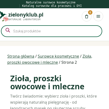
Przejdź
Naturalne surowce kosmetyczne
Katalog surowców dla pracowni i DYI
do
0
zielonyklub.pl
treści
Koszyk
NATURALNE LABORATORIUM
Wyszukiwarka
produktów
Strona główna
/
Surowce kosmetyczne
/
Zioła,
proszki owocowe i mleczne
/ Strona 2
Zioła, proszki
owocowe i mleczne
Twórz świadomie: wybierz zioła i proszki, które
wspierają naturalną pielęgnację - od
łagodzących masek po skuteczne scruby.