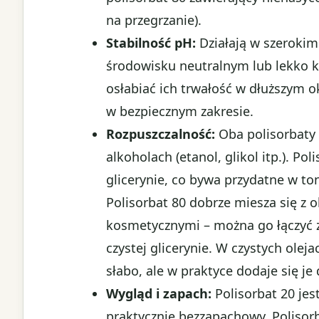
na przegrzanie).
Stabilność pH:
Działają w szerokim
środowisku neutralnym lub lekko k
osłabiać ich trwałość w dłuższym o
w bezpiecznym zakresie.
Rozpuszczalność:
Oba polisorbaty 
alkoholach (etanol, glikol itp.). Po
glicerynie, co bywa przydatne w to
Polisorbat 80 dobrze miesza się z o
kosmetycznymi – można go łączyć z 
czystej glicerynie. W czystych ole
słabo, ale w praktyce dodaje się j
Wygląd i zapach:
Polisorbat 20 jes
praktycznie bezzapachowy. Polisor