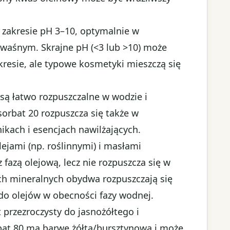
 zakresie pH 3–10, optymalnie w
waśnym. Skrajne pH (<3 lub >10) może
kresie, ale typowe kosmetyki mieszczą się
są łatwo rozpuszczalne w wodzie i
lisorbat 20 rozpuszcza się także w
nikach i esencjach nawilżających.
lejami (np. roślinnymi) i masłami
fazą olejową, lecz nie rozpuszcza się w
jach mineralnych obydwa rozpuszczają się
e do olejów w obecności fazy wodnej.
t przezroczysty do jasnożółtego i
bat 80 ma barwę żółtą/bursztynową i może