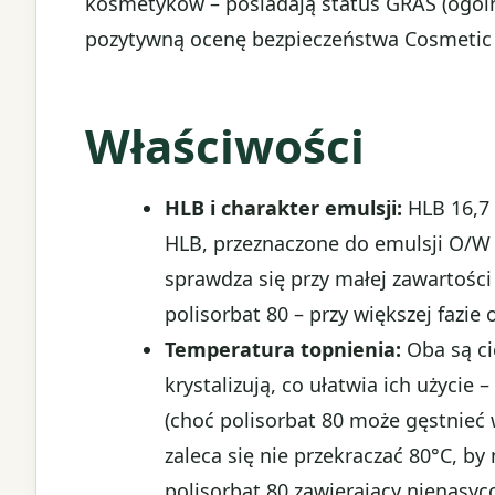
kosmetyków – posiadają status GRAS (ogóln
pozytywną ocenę bezpieczeństwa Cosmetic 
Właściwości
HLB i charakter emulsji:
HLB 16,7 
HLB, przeznaczone do emulsji O/W (o
sprawdza się przy małej zawartości o
polisorbat 80 – przy większej fazie
Temperatura topnienia:
Oba są ci
krystalizują, co ułatwia ich użyci
(choć polisorbat 80 może gęstnieć 
zaleca się nie przekraczać 80°C, b
polisorbat 80 zawierający nienasy