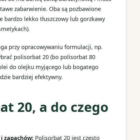
łtawe zabarwienie. Oba są pozbawione
e bardzo lekko tłuszczowy lub gorzkawy
smetykach).
a przy opracowywaniu formulacji, np.
ybrać polisorbat 20 (bo polisorbat 80
kolei do olejku myjącego lub bogatego
dzie bardziej efektywny.
at 20, a do czego
 i zapachów:
Polisorbat 20 jest często