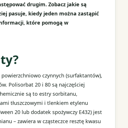
astępować drugim. Zobacz jakie są
ziej pasuje, kiedy jeden można zastąpić
informacji, które pomogą w
aty?
 powierzchniowo czynnych (surfaktantów),
w. Polisorbat 20 i 80 są najczęściej
emicznie są to estry sorbitanu,
ami tłuszczowymi i tlenkiem etylenu
o Tween 20 lub dodatek spożywczy E432) jest
anu – zawiera w cząsteczce resztę kwasu