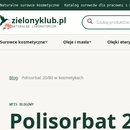
Przejdź
Naturalne surowce kosmetyczne
Katalog surowców dla pracowni i 
do
zielonyklub.pl
Wyszukiwarka
treści
produktów
NATURALNE LABORATORIUM
Surowce kosmetyczne
Oleje i masła
Olejki eter
Blog
Polisorbat 20/80 w kosmetykach
WPIS BLOGOWY
Polisorbat 