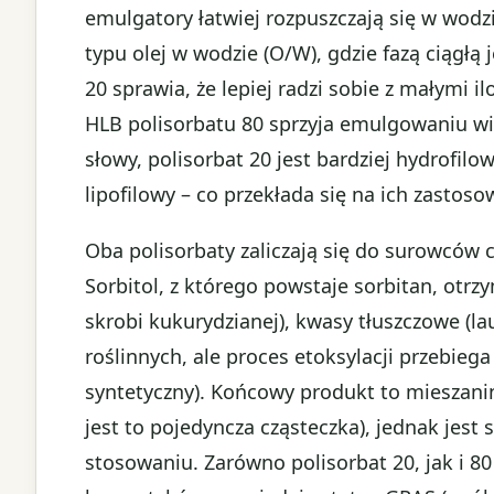
emulgatory łatwiej rozpuszczają się w wodz
typu olej w wodzie (O/W), gdzie fazą ciągłą
20 sprawia, że lepiej radzi sobie z małymi i
HLB polisorbatu 80 sprzyja emulgowaniu wię
słowy, polisorbat 20 jest bardziej hydrofilo
lipofilowy – co przekłada się na ich zastos
Oba polisorbaty zaliczają się do surowców
Sorbitol, z którego powstaje sorbitan, otrz
skrobi kukurydzianej), kwasy tłuszczowe (l
roślinnych, ale proces etoksylacji przebiega
syntetyczny). Końcowy produkt to mieszan
jest to pojedyncza cząsteczka), jednak jest
stosowaniu. Zarówno polisorbat 20, jak i 8