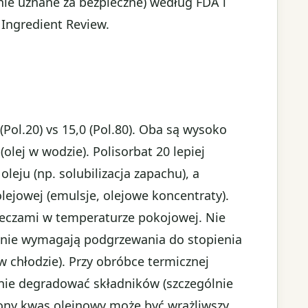
ie uznane za bezpieczne) według FDA i
Ingredient Review.
(Pol.20) vs 15,0 (Pol.80). Oba są wysoko
lej w wodzie). Polisorbat 20 lepiej
leju (np. solubilizacja zapachu), a
 olejowej (emulsje, olejowe koncentraty).
eczami w temperaturze pokojowej. Nie
e – nie wymagają podgrzewania do stopienia
w chłodzie). Przy obróbce termicznej
y nie degradować składników (szczególnie
cony kwas oleinowy może być wrażliwszy