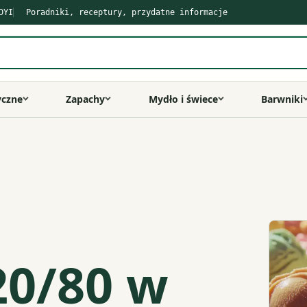
DYI
Poradniki, receptury, przydatne informacje
yczne
Zapachy
Mydło i świece
Barwniki
20/80 w