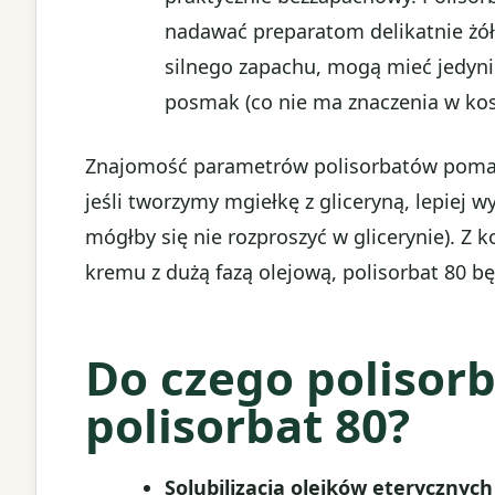
nadawać preparatom delikatnie żó
silnego zapachu, mogą mieć jedyni
posmak (co nie ma znaczenia w ko
Znajomość parametrów polisorbatów pomag
jeśli tworzymy mgiełkę z gliceryną, lepiej w
mógłby się nie rozproszyć w glicerynie). Z 
kremu z dużą fazą olejową, polisorbat 80 bę
Do czego polisorb
polisorbat 80?
Solubilizacja olejków eterycznych