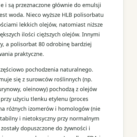
ie i są przeznaczone głównie do emulsji
 jest woda. Nieco wyższe HLB polisorbatu
lościami lekkich olejów, natomiast niższe
kszych ilości cięższych olejów. Innymi
wy, a polisorbat 80 odrobinę bardziej
owania praktyczne.
 częściowo pochodzenia naturalnego.
ymuje się z surowców roślinnych (np.
aurynowy, oleinowy) pochodzą z olejów
 przy użyciu tlenku etylenu (proces
ina różnych izomerów i homologów (nie
 stabilny i nietoksyczny przy normalnym
0 zostały dopuszczone do żywności i