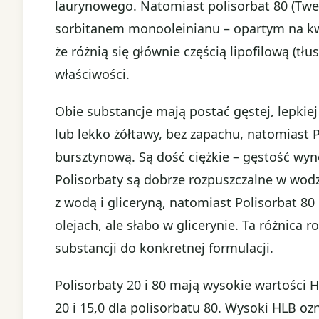
laurynowego. Natomiast polisorbat 80 (Twe
sorbitanem monooleinianu – opartym na kw
że różnią się głównie częścią lipofilową (tł
właściwości.
Obie substancje mają postać gęstej, lepkiej 
lub lekko żółtawy, bez zapachu, natomiast 
bursztynową. Są dość ciężkie – gęstość wyno
Polisorbaty są dobrze rozpuszczalne w wodz
z wodą i gliceryną, natomiast Polisorbat 80
olejach, ale słabo w glicerynie. Ta różnica 
substancji do konkretnej formulacji.
Polisorbaty 20 i 80 mają wysokie wartości 
20 i 15,0 dla polisorbatu 80. Wysoki HLB ozn