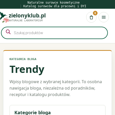
Przejdź
Naturalne surowce kosmetyczne
Katalog surowców dla pracowni i DYI
do
0
zielonyklub.pl
treści
Koszyk
NATURALNE LABORATORIUM
Wyszukiwarka
produktów
KATEGORIA BLOGA
Trendy
Wpisy blogowe z wybranej kategorii. To osobna
nawigacja bloga, niezależna od poradników,
receptur i katalogu produktów.
Kategorie bloga