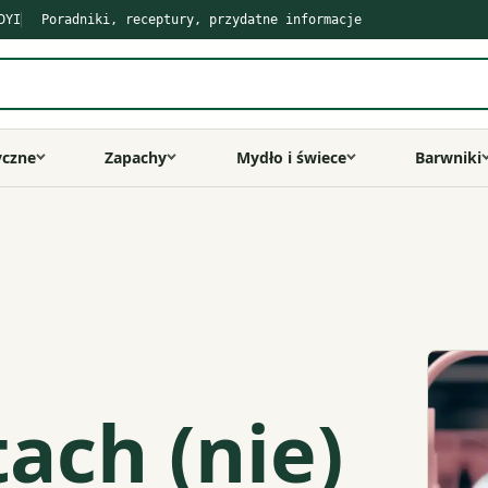
DYI
Poradniki, receptury, przydatne informacje
yczne
Zapachy
Mydło i świece
Barwniki
ach (nie)