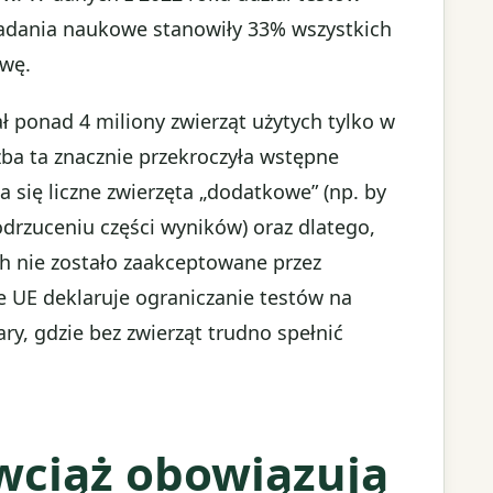
badania naukowe stanowiły 33% wszystkich
awę.
 ponad 4 miliony zwierząt użytych tylko w
zba ta znacznie przekroczyła wstępne
a się liczne zwierzęta „dodatkowe” (np. by
drzuceniu części wyników) oraz dlatego,
ch nie zostało zaakceptowane przez
ie UE deklaruje ograniczanie testów na
ary, gdzie bez zwierząt trudno spełnić
 wciąż obowiązują