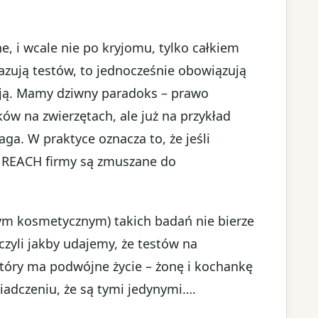
, i wcale nie po kryjomu, tylko całkiem
azują testów, to jednocześnie obowiązują
zują. Mamy dziwny paradoks – prawo
w na zwierzętach, ale już na przykład
a. W praktyce oznacza to, że jeśli
w REACH firmy są zmuszane do
ym kosmetycznym) takich badań nie bierze
zyli jakby udajemy, że testów na
 który ma podwójne życie – żonę i kochankę
wiadczeniu, że są tymi jedynymi….