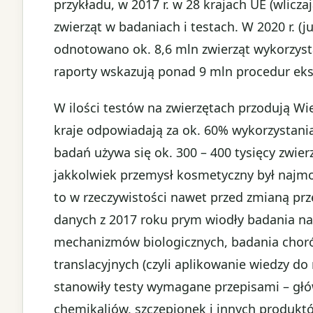
przykładu, w 2017 r. w 28 krajach UE (wlicza
zwierząt w badaniach i testach. W 2020 r. (j
odnotowano ok. 8,6 mln zwierząt wykorzys
raporty wskazują ponad 9 mln procedur ek
W ilości testów na zwierzętach przodują Wiel
kraje odpowiadają za ok. 60% wykorzystani
badań używa się ok. 300 – 400 tysięcy zwier
jakkolwiek przemysł kosmetyczny był najmo
to w rzeczywistości nawet przed zmianą prz
danych z 2017 roku prym wiodły badania n
mechanizmów biologicznych, badania choró
translacyjnych (czyli aplikowanie wiedzy do 
stanowiły testy wymagane przepisami – gł
chemikaliów, szczepionek i innych produkt