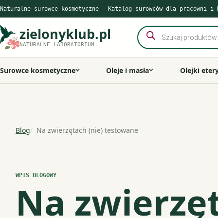
Przejdź
Naturalne surowce kosmetyczne
Katalog surowców dla pracowni i 
do
zielonyklub.pl
Wyszukiwarka
treści
produktów
NATURALNE LABORATORIUM
Surowce kosmetyczne
Oleje i masła
Olejki eter
Blog
Na zwierzętach (nie) testowane
WPIS BLOGOWY
Na zwierzęt