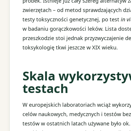
próbek. Istnieje już cały szereg alternatyw 
zwierzętach – od metod sprawdzających dział
testy toksyczności genetycznej, po test
in vi
w badaniu gorączkowości leków. Lista dost
przeszkodzie stoi jednak przyzwyczajenie de
toksykologię tkwi jeszcze w XIX wieku.
Skala wykorzysty
testach
W europejskich laboratoriach wciąż wykorzys
celów naukowych, medycznych i testów bez
testów w ostatnich latach używane było ok.