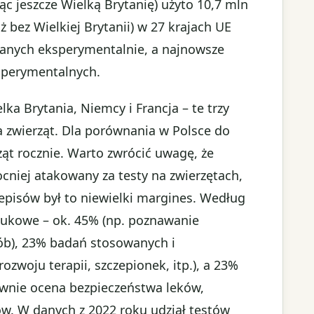
jąc jeszcze Wielką Brytanię) użyto 10,7 mln
uż bez Wielkiej Brytanii) w 27 krajach UE
tanych eksperymentalnie, a najnowsze
sperymentalnych.
ka Brytania, Niemcy i Francja – te trzy
a zwierząt. Dla porównania w Polsce do
ząt rocznie. Warto zwrócić uwagę, że
cniej atakowany za testy na zwierzętach,
episów był to niewielki margines. Według
aukowe – ok. 45% (np. poznawanie
b), 23% badań stosowanych i
rozwoju terapii, szczepionek, itp.), a 23%
ównie ocena bezpieczeństwa leków,
ów. W danych z 2022 roku udział testów