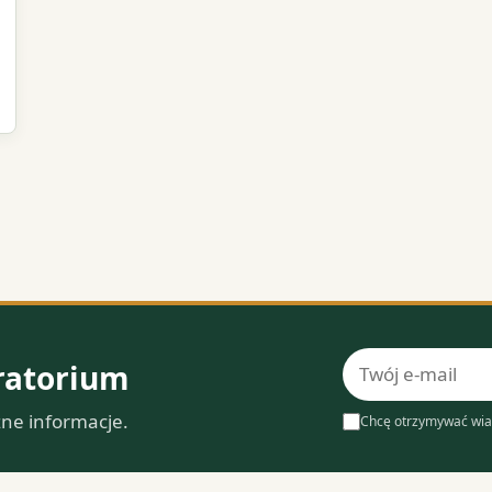
Adres
ratorium
e-
zne informacje.
mail
Chcę otrzymywać wia