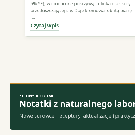
5% SF), wzbogacone pokrzywą i glinką dla skóry
przetłuszczającej się. Daje kremową, obfitą pianę
i…
Czytaj wpis
ZIELONY KLUB LAB
Notatki z naturalnego labo
Nowe surowce, receptury, aktualizacje i praktyc