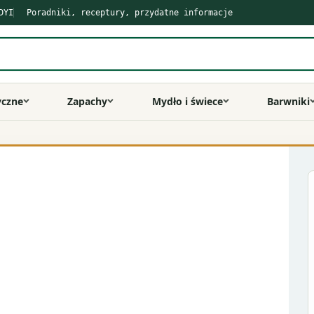
DYI
Poradniki, receptury, przydatne informacje
yczne
Zapachy
Mydło i świece
Barwniki