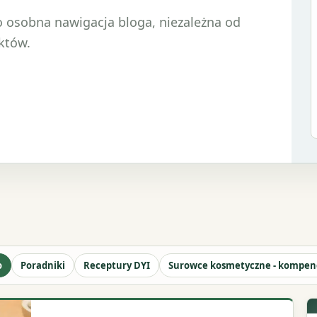
o osobna nawigacja bloga, niezależna od
któw.
o
Poradniki
Receptury DYI
Surowce kosmetyczne - kompe