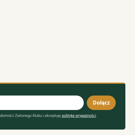
Dołącz
domości Zielonego Klubu i akceptuję
politykę prywatności
.