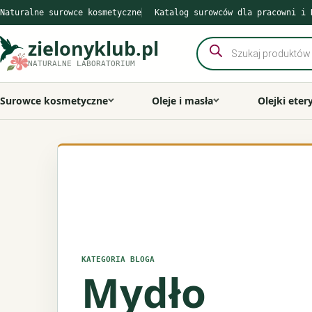
Przejdź
Naturalne surowce kosmetyczne
Katalog surowców dla pracowni i 
do
zielonyklub.pl
Wyszukiwarka
treści
produktów
NATURALNE LABORATORIUM
Surowce kosmetyczne
Oleje i masła
Olejki eter
KATEGORIA BLOGA
Mydło