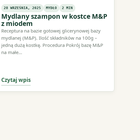
28 WRZEŚNIA, 2025
MYDŁO
2 MIN
Mydlany szampon w kostce M&P
z miodem
Receptura na bazie gotowej glicerynowej bazy
mydlanej (M&P). Ilość składników na 100g –
jedną dużą kostkę. Procedura Pokrój bazę M&P
na małe…
Czytaj wpis