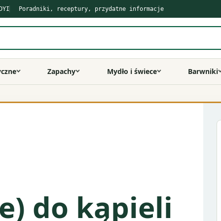
DYI
Poradniki, receptury, przydatne informacje
yczne
Zapachy
Mydło i świece
Barwniki
) do kąpieli