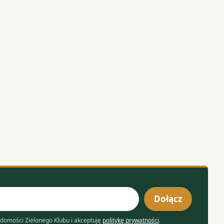
Dołącz
domości Zielonego Klubu i akceptuję
politykę prywatności
.