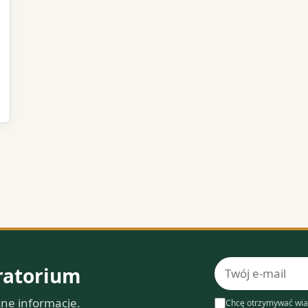
Adres
ratorium
e-
zne informacje.
mail
Chcę otrzymywać wia