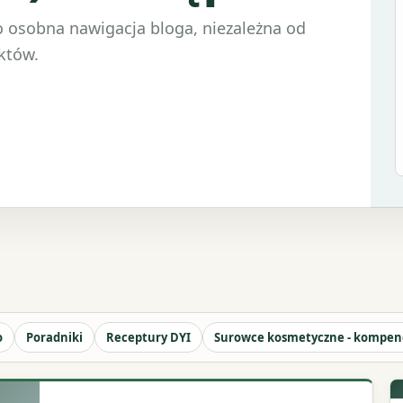
o osobna nawigacja bloga, niezależna od
któw.
o
Poradniki
Receptury DYI
Surowce kosmetyczne - kompe