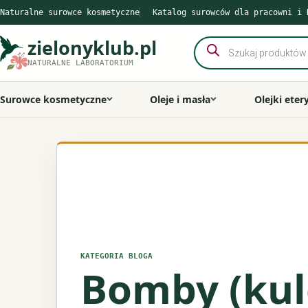
Przejdź
Naturalne surowce kosmetyczne
Katalog surowców dla pracowni i 
do
zielonyklub.pl
Wyszukiwarka
treści
produktów
NATURALNE LABORATORIUM
Surowce kosmetyczne
Oleje i masła
Olejki eter
KATEGORIA BLOGA
Bomby (kule