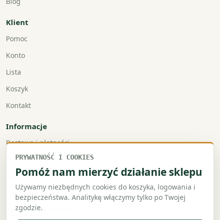
Blog
Klient
Pomoc
Konto
Lista
Koszyk
Kontakt
Informacje
Dostawa i płatności
PRYWATNOŚĆ I COOKIES
Faktury VAT
Pomóż nam mierzyć działanie sklepu
Zwroty i reklamacje
Używamy niezbędnych cookies do koszyka, logowania i
Regulamin
bezpieczeństwa. Analitykę włączymy tylko po Twojej
zgodzie.
Polityka prywatności