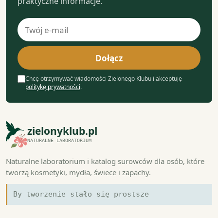
praktyczne informacje.
Adres
e-
mail
Dołącz
Chcę otrzymywać wiadomości Zielonego Klubu i akceptuję
politykę prywatności
.
zielonyklub.pl
NATURALNE LABORATORIUM
Naturalne laboratorium i katalog surowców dla osób, które
tworzą kosmetyki, mydła, świece i zapachy.
By tworzenie stało się prostsze