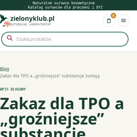
Przejdź
Naturalne surowce kosmetyczne
Katalog surowców dla pracowni i DYI
do
0
zielonyklub.pl
treści
Koszyk
NATURALNE LABORATORIUM
Wyszukiwarka
produktów
Blog
Zakaz dla TPO a „groźniejsze” substancje zostają
WPIS BLOGOWY
Zakaz dla TPO a
„groźniejsze”
substancje