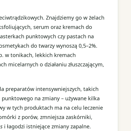
zeciwtrądzikowych. Znajdziemy go w żelach
eksfoliujących, serum oraz kremach do
 plasterkach punktowych czy pastach na
kosmetykach do twarzy wynoszą 0,5–2%.
np. w tonikach, lekkich kremach
ach micelarnych o działaniu złuszczającym,
la preparatów intensywniejszych, takich
ia punktowego na zmiany – używane kilka
owy w tych produktach ma na celu leczenie
mórki z porów, zmniejsza zaskórniki,
es
i łagodzi istniejące zmiany zapalne.