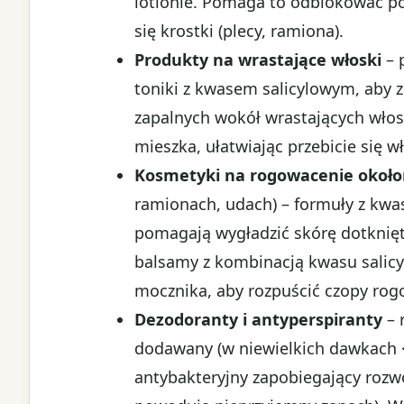
lotionie. Pomaga to odblokować po
się krostki (plecy, ramiona).
Produkty na wrastające włoski
– 
toniki z kwasem salicylowym, aby
zapalnych wokół wrastających wło
mieszka, ułatwiając przebicie się wł
Kosmetyki na rogowacenie okoł
ramionach, udach) – formuły z kw
pomagają wygładzić skórę dotkniętą 
balsamy z kombinacją kwasu salic
mocznika, aby rozpuścić czopy ro
Dezodoranty i antyperspiranty
– 
dodawany (w niewielkich dawkach 
antybakteryjny zapobiegający rozwo