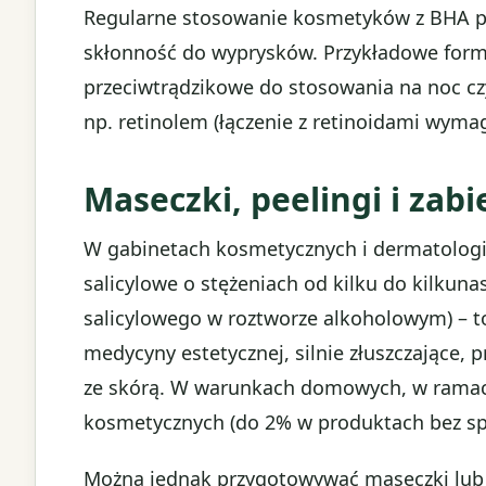
Regularne stosowanie kosmetyków z BHA po
skłonność do wyprysków. Przykładowe formu
przeciwtrądzikowe do stosowania na noc cz
np. retinolem (łączenie z retinoidami wymag
Maseczki, peelingi i zabi
W gabinetach kosmetycznych i dermatologic
salicylowe o stężeniach od kilku do kilkun
salicylowego w roztworze alkoholowym) – t
medycyny estetycznej, silnie złuszczające,
ze skórą. W warunkach domowych, w ramach 
kosmetycznych (do 2% w produktach bez sp
Można jednak przygotowywać maseczki lub