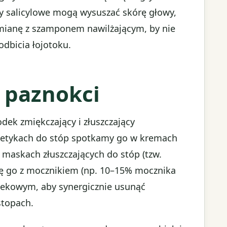
y salicylowe mogą wysuszać skórę głowy,
zmianę z szamponem nawilżającym, by nie
dbicia łojotoku.
i paznokci
odek zmiękczający i złuszczający
metykach do stóp spotkamy go w kremach
 maskach złuszczających do stóp (tzw.
się go z mocznikiem (np. 10–15% mocznika
ekowym, aby synergicznie usunąć
stopach.