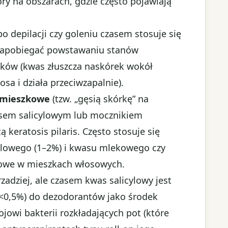
ry na obszarach, gdzie często pojawiają
po depilacji czy goleniu czasem stosuje się
 zapobiegać powstawaniu stanów
sków (kwas złuszcza naskórek wokół
osa i działa przeciwzapalnie).
omieszkowe
(tzw. „gęsią skórkę” na
asem salicylowym lub mocznikiem
keratosis pilaris. Często stosuje się
ylowego (1–2%) i kwasu mlekowego czy
gowe w mieszkach włosowych.
rzadziej, ale czasem kwas salicylowy jest
<0,5%) do dezodorantów jako środek
jowi bakterii rozkładających pot (które