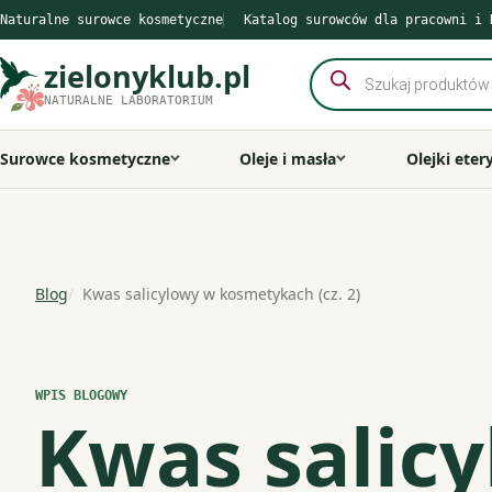
Przejdź
Naturalne surowce kosmetyczne
Katalog surowców dla pracowni i 
do
zielonyklub.pl
Wyszukiwarka
treści
produktów
NATURALNE LABORATORIUM
Surowce kosmetyczne
Oleje i masła
Olejki eter
Blog
Kwas salicylowy w kosmetykach (cz. 2)
WPIS BLOGOWY
Kwas salic