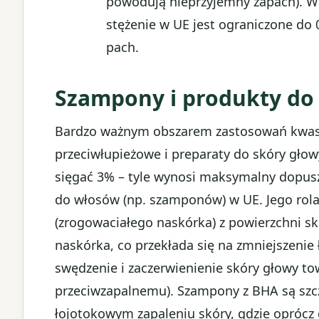
powodują nieprzyjemny zapach). W 
stężenie w UE jest ograniczone do 
pach.
Szampony i produkty do
Bardzo ważnym obszarem zastosowań kwas
przeciwłupieżowe i preparaty do skóry gło
sięgać 3% – tyle wynosi maksymalny dopusz
do włosów (np. szamponów) w UE. Jego rola 
(zrogowaciałego naskórka) z powierzchni s
naskórka, co przekłada się na zmniejszenie
swędzenie i zaczerwienienie skóry głowy tow
przeciwzapalnemu). Szampony z BHA są szcz
łojotokowym zapaleniu skóry, gdzie oprócz