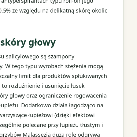
antyperspirantach typu roll-on jego
0,5% ze względu na delikatną skórę okolic
 skóry głowy
u salicylowego są szampony
wy. W tego typu wyrobach stężenia mogą
czalny limit dla produktów spłukiwanych
to rozluźnienie i usunięcie łusek
kóry głowy oraz ograniczenie rogowacenia
 łupieżu. Dodatkowo działa łagodząco na
arzyszące łupieżowi (dzięki efektowi
ególnie polecane przy łupieżu tłustym i
 grzybów Malassezia dużą rolę odgrywa