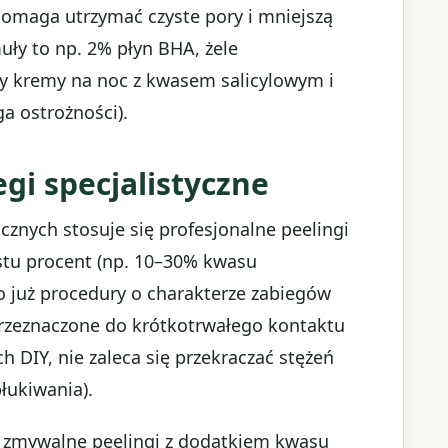
maga utrzymać czyste pory i mniejszą
ły to np. 2% płyn BHA, żele
y kremy na noc z kwasem salicylowym i
a ostrożności).
egi specjalistyczne
znych stosuje się profesjonalne peelingi
astu procent (np. 10–30% kwasu
o już procedury o charakterze zabiegów
 przeznaczone do krótkotrwałego kontaktu
DIY, nie zaleca się przekraczać stężeń
łukiwania).
 zmywalne peelingi z dodatkiem kwasu