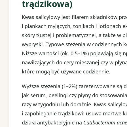
trądzikowa)
Kwas salicylowy jest filarem składników pr
i piankach myjących, tonikach i lotionach 
skóry tłustej i problematycznej, a także w
wypryski. Typowe stężenia w codziennych 
Niższe wartości (ok. 0,5–1%) pojawiają się 
nawilżających do cery mieszanej czy w płyn
które mogą być używane codziennie.
Wyższe stężenia (1–2%) zarezerwowane są d
jak serum, peelingi czy płyny do stosowan
razy w tygodniu lub doraźnie. Kwas salicyl
i zapobieganie trądzikowi: usuwa martwe ko
działa antybakteryjnie na
Cutibacterium acn