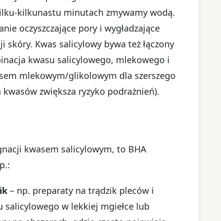
 kilku-kilkunastu minutach zmywamy wodą.
anie oczyszczające pory i wygładzające
i skóry. Kwas salicylowy bywa też łączony
binacja kwasu salicylowego, mlekowego i
asem mlekowym/glikolowym dla szerszego
h kwasów zwiększa ryzyko podrażnień).
lęgnacji kwasem salicylowym, to BHA
p.:
ik
– np. preparaty na trądzik pleców i
salicylowego w lekkiej mgiełce lub