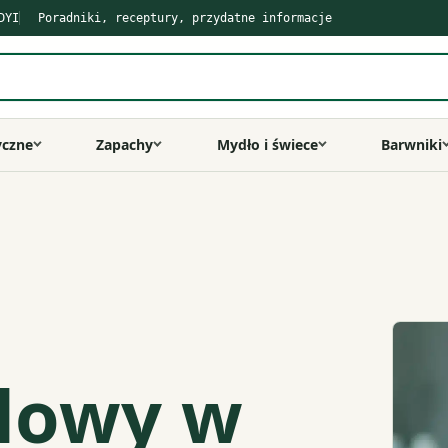
DYI
Poradniki, receptury, przydatne informacje
yczne
Zapachy
Mydło i świece
Barwniki
ylowy w